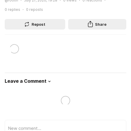
@footin
July 27, 2020, 19:28
0
views
0
reactions
0
replies
0
reposts
Repost
Share
Leave a Comment