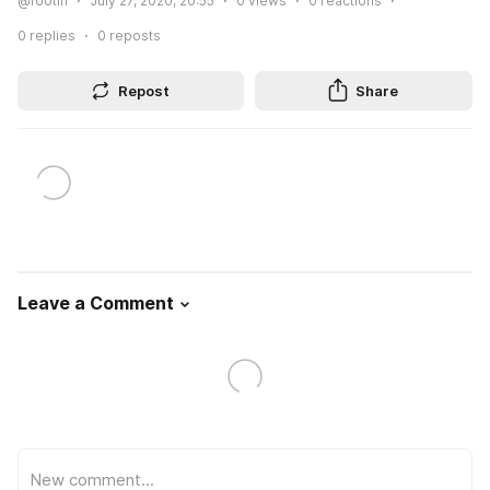
@footin
July 27, 2020, 20:55
0
views
0
reactions
0
replies
0
reposts
Repost
Share
Leave a Comment