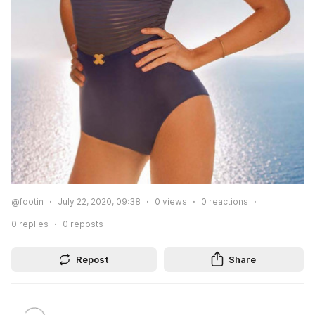
@footin
July 22, 2020, 09:38
0
views
0
reactions
0
replies
0
reposts
Repost
Share