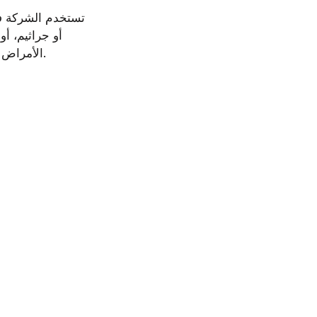
الأمراض البكتيرية، كالكوليرا، والتيفود، والباراتيفود، والأمراض الفيروسية مثل الالتهاب الكبدي.