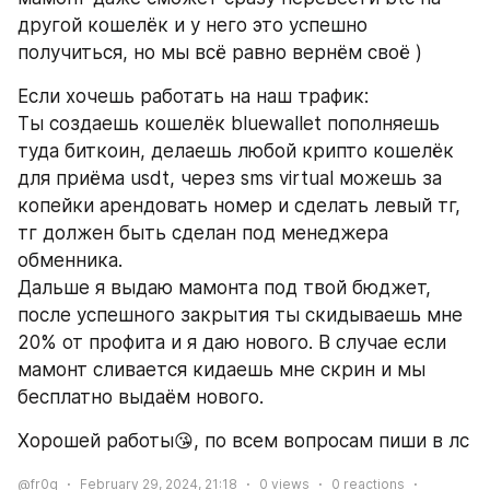
другой кошелёк и у него это успешно 
получиться, но мы всё равно вернём своё )
Если хочешь работать на наш трафик:
Ты создаешь кошелёк bluewallet пополняешь 
туда биткоин, делаешь любой крипто кошелёк 
для приёма usdt, через sms virtual можешь за 
копейки арендовать номер и сделать левый тг, 
тг должен быть сделан под менеджера 
обменника.
Дальше я выдаю мамонта под твой бюджет, 
после успешного закрытия ты скидываешь мне 
20% от профита и я даю нового. В случае если 
мамонт сливается кидаешь мне скрин и мы 
бесплатно выдаём нового.
Хорошей работы😘, по всем вопросам пиши в лс 
@fr0g
February 29, 2024, 21:18
0
views
0
reactions