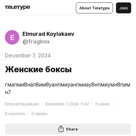
About Teletype
Join
Elmurad Koylakaev
E
@fragbox
December 7, 2024
Женские боксы
гмапми8нап8им8уанпмиуанпмиау8нпмиумн8пим
н7
Elmurad Koylakaev
December 7, 2024, 11:47
0
views
0
reactions
0
replies
Share