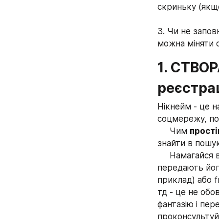
скриньку (якщо
3. Чи не запо
можна міняти о
1. СТВО
реєстрац
Нікнейм - це н
соцмережу, по
     Чим 
прост
знайти в пошук
     Намагайся вибрати короткі нікнейми, які відповідають назві бізнесу або 
передають його
приклад) або fra
тд - це не обо
фантазію і пере
проконсультуйс