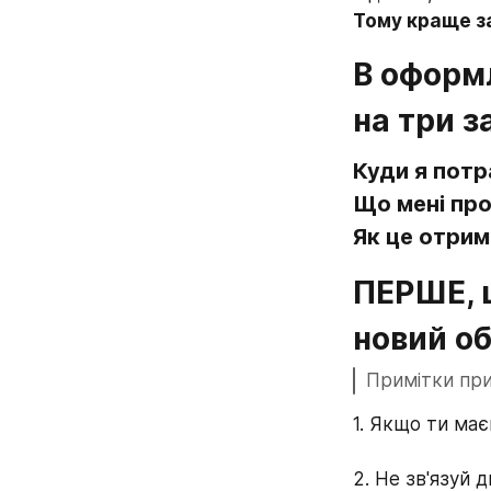
Тому краще за
В оформл
на три з
Куди я потр
Що мені пр
Як це отрим
ПЕРШЕ, щ
новий об
Примітки при
1. Якщо ти ма
2. Не зв'язуй 