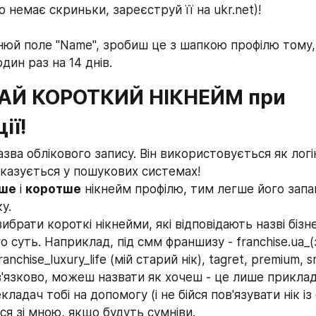
 немає скриньки, зареєструй її на ukr.net)!
внюй поле "Name", зробиш це з шапкою профілю тому,
дин раз на 14 днів.
РАЙ КОРОТКИЙ НІКНЕЙМ при 
ії!
азва облікового запису. Він використовується як логін
казується у пошукових системах!
іше
 і 
коротше
 нікнейм профілю, тим легше його запам'
у.
 суть. Наприклад, під смм франшизу - franchise.ua_(з
nchise_luxury_life (мій старий нік), tagret, premium, smm,
в'язково, можеш назвати як хочеш - це лише приклад
кладач тобі на допомогу (і не бійся пов'язувати нік із
я зі мною, якщо будуть сумніви.