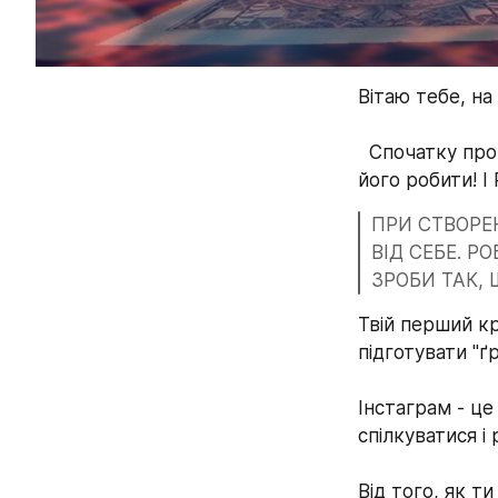
Вітаю тебе, на
  Спочатку прочитай цього кроку від початку до кінця уважно, а тільки потім почні 
його робити!
ПРИ СТВОРЕ
ВІД СЕБЕ. Р
ЗРОБИ ТАК, 
Твій перший кр
підготувати "ґ
Інстаграм - це
спілкуватися і