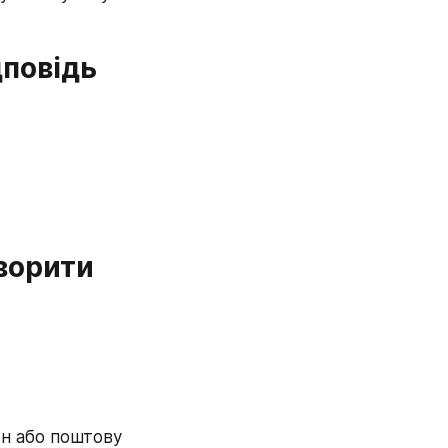
повідь 
ворити 
он або поштову 