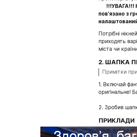
!!!УВАГА!!!
пов'язано з г
налаштований
Потрібні нікне
приходять вар
міста чи країни
2. ШАПКА П
Примітки при
1. Включай фан
оригінальне! Б
2. Зробив шапк
ПРИКЛАДИ