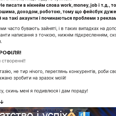
 Не писати в нікнейм слова work, money, job і т.д., т
рошима, доходом, роботою, тому що фейсбук дуже 
 на такі акаунти і починаються проблеми з рекла
йми часто бувають зайняті, і в таких випадках на доп
іанти написання з точкою, нижнім підкресленням, ск
.
РОФІЛЯ!
 створенні!!
тазію, не тир нічого, переглянь конкурентів, роби сво
ажано зробити на зразок моїй!
у, скинь мені я подивлюся і дам пораду!
 ↓