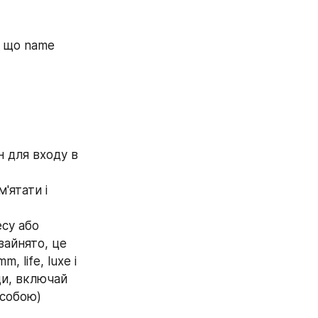
 що name 
 для входу в 
ятати і 
айнято, це 
 life, luxe і 
и, включай 
 собою) 