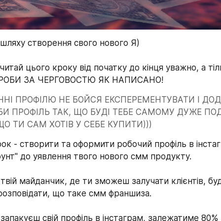
 шляху створення свого нового Я)
 І РОБИ ЗА ЧЕРГОВОСТЮ ЯК НАПИСАНО!
ННІ ПРОФІЛЮ НЕ БОЙСЯ ЕКСПЕРЕМЕНТУВАТИ І ДОД
ОБИ ПРОФІЛЬ ТАК, ЩО БУДІ ТЕБЕ САМОМУ ДУЖЕ ПО
ЩО ТИ САМ ХОТІВ У СЕБЕ КУПИТИ)))
ок - створити та оформити робочий профіль в інстаг
рунт" до уявлення твого нового смм продукту.
 твій майданчик, де ти зможеш залучати клієнтів, бу
 розповідати, що таке смм франшиза.