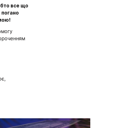
обто все що 
погано 
мою!
омогу 
ороченням 
є, 