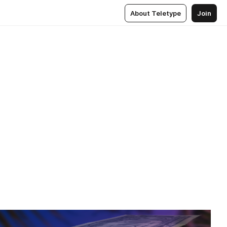
About Teletype
Join