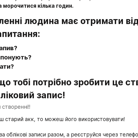
 морочитися кілька годин.
енні людина має отримати від
апитання:
апив?
опонують?
ати?
о тобі потрібно зробити це ст
ліковий запис!
 створенні!!
єш старий акк, то можеш його використовувати!
два облікові записи разом, а реєструйся через телеф