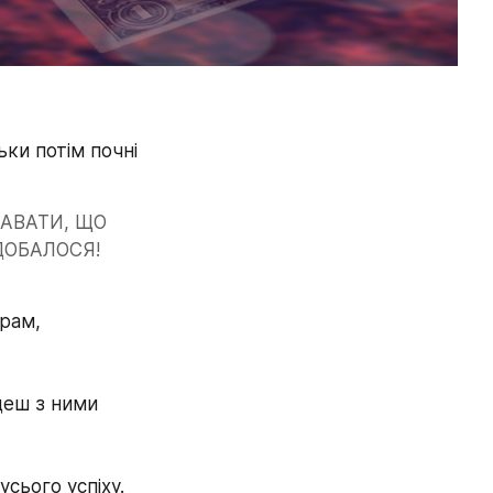
АВАТИ, ЩО 
ДОБАЛОСЯ! 
рам, 
деш з ними 
Від того, як ти запакуєш свій профіль в інстаграм, залежатиме 80% усього успіху. 