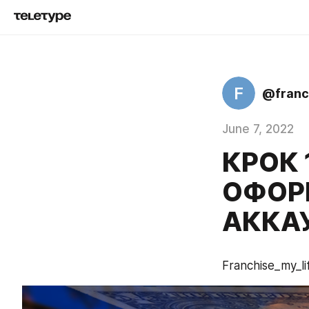
F
@franc
June 7, 2022
КРОК 
ОФОР
АККАУ
Franchise_my_li