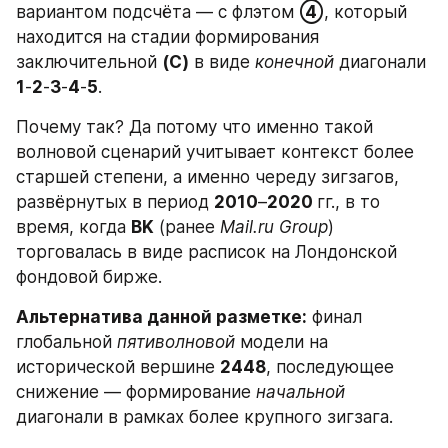
вариантом подсчёта — с флэтом 
④
, который 
находится на стадии формирования 
заключительной 
(C)
 в виде 
конечной 
диагонали 
1
-
2
-
3
-
4
-
5
. 
Почему так? Да потому что именно такой 
волновой сценарий учитывает контекст более 
старшей степени, а именно череду зигзагов, 
развёрнутых в период 
2010
–
2020 
гг., в то 
время, когда 
BK
 (ранее 
Mail.ru Group
) 
торговалась в виде расписок на Лондонской 
фондовой бирже.
Альтернатива данной разметке:
 финал 
глобальной 
пятиволновой 
модели на 
исторической вершине 
2448
, последующее 
снижение — формирование 
начальной 
диагонали в рамках более крупного зигзага.