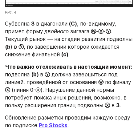
Рис. 4
Субволна 
3
 в диагонали
 (C)
, по-видимому, 
примет форму 
двойного 
зигзага 
ⓦ
-
ⓧ
-
ⓨ
. 
Текущий рынок — на стадии развития подволны 
(b
) в 
ⓨ
, по завершении которой ожидается 
снижение финальной
 (c)
. 
Что важно отслеживать в настоящий момент: 
подволна 
(b) 
в 
ⓨ
 должна завершиться под 
линией, проведённой от основания 
ⓦ
 по финалу 
ⓧ
 (линия 0-ⓧ). Нарушение данной нормы 
потребует поиска иных решений, возможно, в 
пользу расширения границ подволны 
ⓧ
 в 
3
. 
Обновление разметки проводим каждую среду 
по подписке 
Pro Stocks
.
.