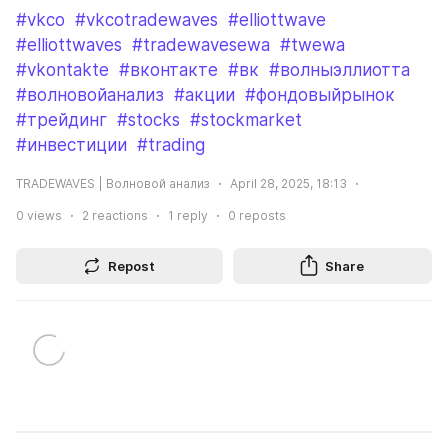
#vkco
#vkcotradewaves
#elliottwave
#elliottwaves
#tradewavesewa
#twewa
#vkontakte
#вконтакте
#вк
#волныэллиотта
#волновойанализ
#акции
#фондовыйрынок
#трейдинг
#stocks
#stockmarket
#инвестиции
#trading
TRADEWAVES | Волновой анализ
April 28, 2025, 18:13
0
views
2
reactions
1
reply
0
reposts
Repost
Share