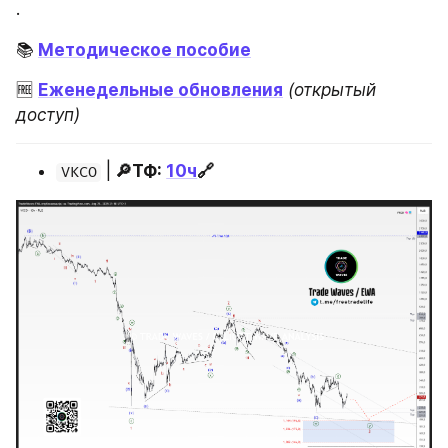
.
📚
Методическое пособие
🆓 
Еженедельные обновления
(открытый 
доступ)
 |
 🔎ТФ: 
10ч
🔗
VKCO