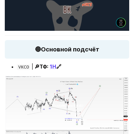
🔵Основной подсчёт
 |
 🔎ТФ: 
1Н
🔗
VKCO