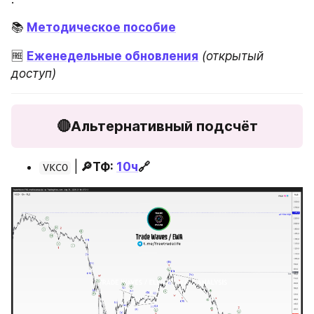
📚
Методическое пособие
🆓 
Еженедельные обновления
(открытый 
доступ)
🔴Альтернативный подсчёт
 |
 🔎ТФ: 
10ч
🔗
VKCO