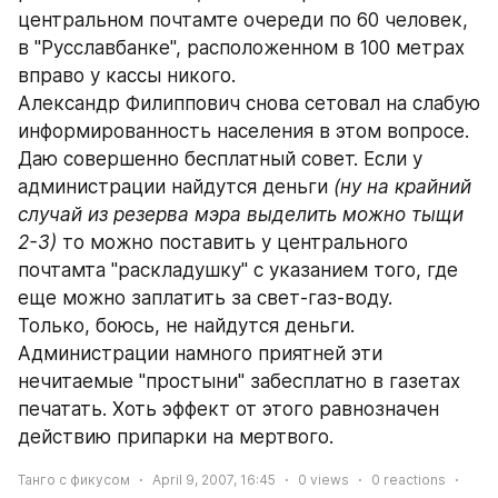
центральном почтамте очереди по 60 человек, 
в "Русславбанке", расположенном в 100 метрах 
вправо у кассы никого.
Александр Филиппович снова сетовал на слабую 
информированность населения в этом вопросе.
Даю совершенно бесплатный совет. Если у 
администрации найдутся деньги 
(ну на крайний 
случай из резерва мэра выделить можно тыщи 
2-3)
 то можно поставить у центрального 
почтамта "раскладушку" с указанием того, где 
еще можно заплатить за свет-газ-воду.
Только, боюсь, не найдутся деньги. 
Администрации намного приятней эти 
нечитаемые "простыни" забесплатно в газетах 
печатать. Хоть эффект от этого равнозначен 
действию припарки на мертвого.
Танго с фикусом
April 9, 2007, 16:45
0
views
0
reactions