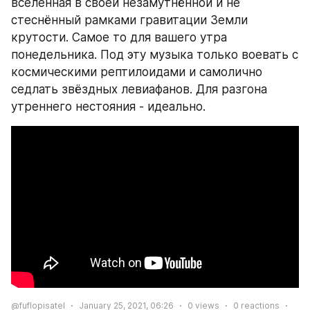
вселенная в своей незамутнённой и не 
стеснённый рамками гравитации Земли 
крутости. Самое то для вашего утра 
понедельника. Под эту музыка только воевать с 
космическими рептилоидами и самолично 
седлать звёздных левиафанов. Для разгона 
утреннего нестояния - идеально.
@fuflopisatel
January 25, 2021, 06:26
0
views
0
reactions