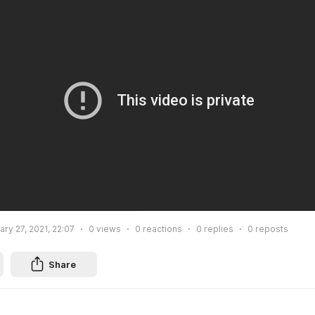
ary 27, 2021, 22:07
0
views
0
reactions
0
replies
0
reposts
Share