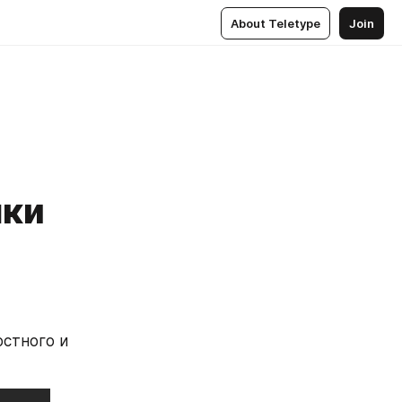
About Teletype
Join
шки
стного и 