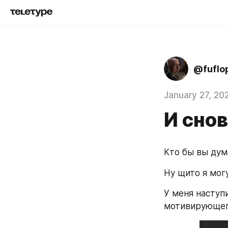
@fuflop
January 27, 20
И сно
Кто бы вы дум
Ну щито я могу
У меня наступ
мотивирующег