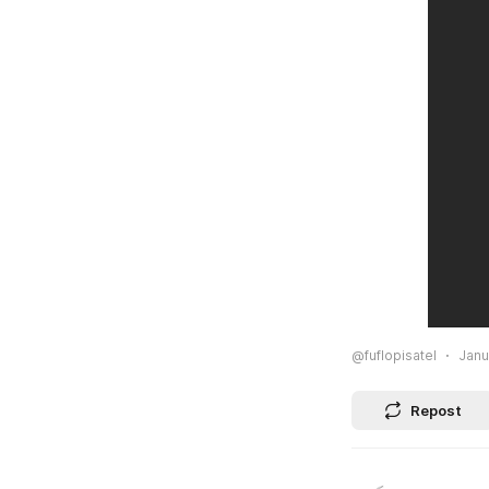
@fuflopisatel
Janu
Repost