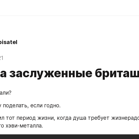
isatel
21
ва заслуженные брита
али?
 поделать, если годно.
ил тот период жизни, когда душа требует жизнерадо
о хэви-металла.