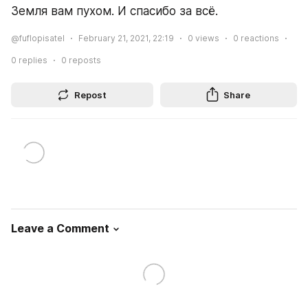
Земля вам пухом. И спасибо за всё.
@fuflopisatel
February 21, 2021, 22:19
0
views
0
reactions
0
replies
0
reposts
Repost
Share
Leave a Comment