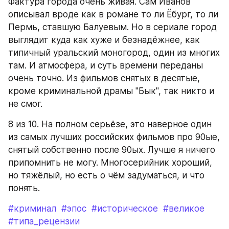
Фактура города очень живая. Сам Иванов 
описывал вроде как в романе то ли Ёбург, то ли 
Пермь, ставшую Балуевым. Но в сериале город 
выглядит куда как хуже и безнадёжнее, как 
типичный уральский моногород, один из многих 
там. И атмосфера, и суть времени переданы 
очень точно. Из фильмов снятых в десятые, 
кроме криминальной драмы "Бык", так никто и 
не смог.
8 из 10. На полном серьёзе, это наверное один 
из самых лучших российских фильмов про 90ые, 
снятый собственно после 90ых. Лучше я ничего 
припомнить не могу. Многосерийник хороший, 
но тяжёлый, но есть о чём задуматься, и что 
понять.
#криминал
#эпос
#историческое
#великое
#типа_рецензии