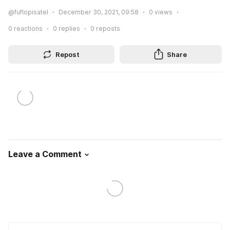
@fuflopisatel
December 30, 2021, 09:58
0
views
0
reactions
0
replies
0
reposts
Repost
Share
Leave a Comment