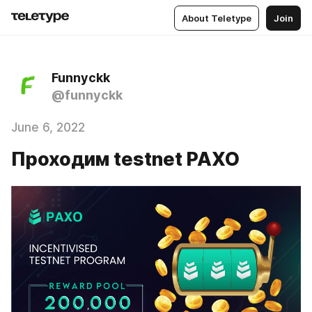
About Teletype
Join
Funnyckk
@funnyckk
June 6, 2022
Проходим testnet PAXO