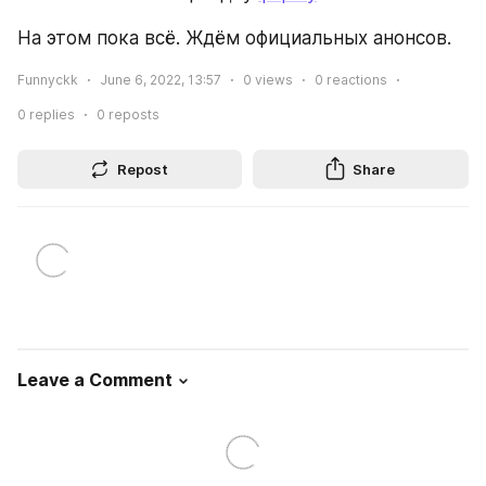
На этом пока всё. Ждём официальных анонсов.
Funnyckk
June 6, 2022, 13:57
0
views
0
reactions
0
replies
0
reposts
Repost
Share
Leave a Comment