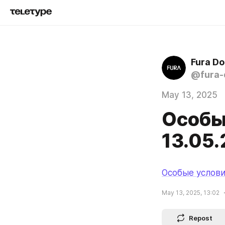
Fura D
@fura-
May 13, 2025
Особы
13.05
Особые услови
May 13, 2025, 13:02
Repost