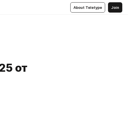
About Teletype
Join
25 от