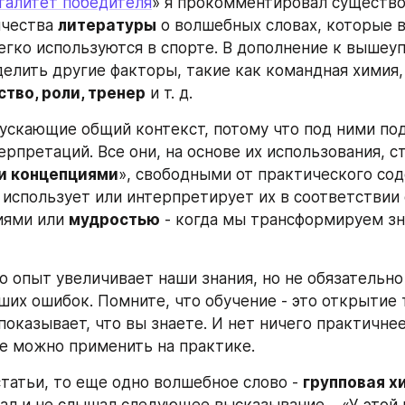
талитет победителя
» я прокомментировал существо
чества 
литературы
 о волшебных словах, которые в
егко используются в спорте. В дополнение к вышеуп
лить другие факторы, такие как командная химия, 
тво, роли, тренер
 и т. д.
пускающие общий контекст, потому что под ними по
рпретаций. Все они, на основе их использования, ст
и концепциями
», свободными от практического сод
 использует или интерпретирует их в соответствии 
ями или 
мудростью
 - когда мы трансформируем зна
то опыт увеличивает наши знания, но не обязательно
ших ошибок. Помните, что обучение - это открытие т
показывает, что вы знаете. И нет ничего практичне
ее можно применить на практике.
статьи, то еще одно волшебное слово - 
групповая х