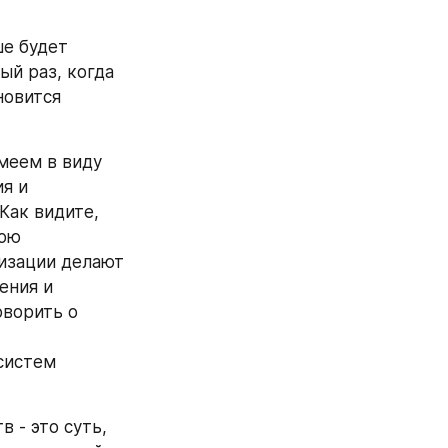
е будет 
ый раз, когда 
овится 
меем в виду 
я и 
ак видите, 
ою 
изации делают 
ния и 
ворить о 
истем 
 - это суть, 