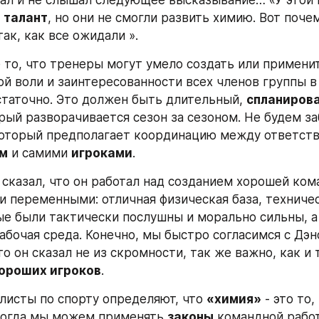
тал и не слышал следующее высказывание… «У этой 
 
талант
, но они не смогли развить химию. Вот почем
ак, как все ожидали ».
не то, что тренеры могут умело создать или примени
ой воли и заинтересованности всех членов группы в 
таточно. Это должен быть длительный, 
спланирова
орый разворачивается сезон за сезоном. Не будем заб
который предполагает координацию между ответств
м
 и самими 
игроками
.
 сказал, что он работал над созданием хорошей ком
 переменными: отличная физическая база, техничес
ые были тактически послушны и морально сильны, а
абочая среда. Конечно, мы быстро согласимся с Дэно
что он сказал не из скромности, так же важно, как и т
ороших игроков
.
листы по спорту определяют, что 
«химия»
 - это то, 
когда мы можем применять 
законы
 командной работ