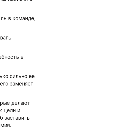
ль в команде, 
вать 
бность в 
ко сильно ее 
его заменяет 
орые делают 
 цели и 
 заставить 
мия.