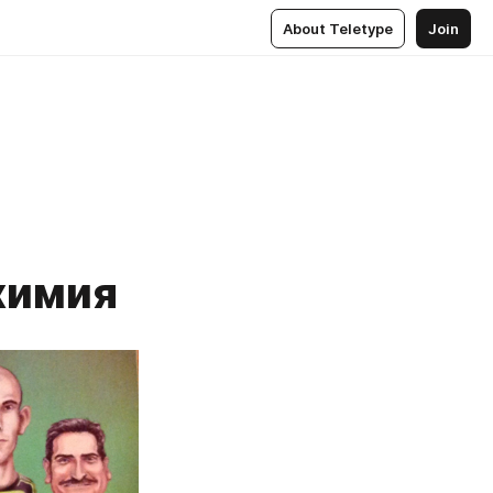
About Teletype
Join
химия