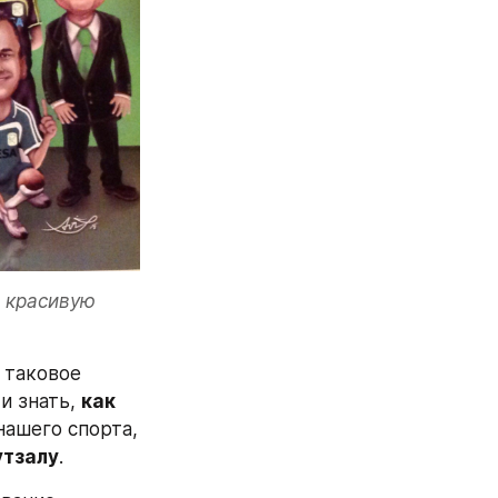
 красивую 
 таковое 
 знать, 
как 
ашего спорта, 
утзалу
.