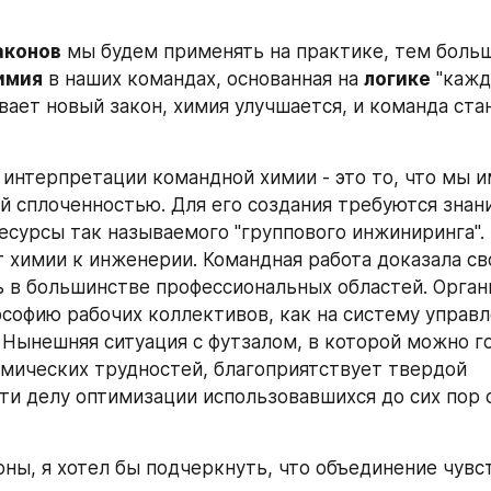
аконов
 мы будем применять на практике, тем больш
имия
 в наших командах, основанная на 
логике
 "кажд
вает новый закон, химия улучшается, и команда стан
 интерпретации командной химии - это то, что мы и
й сплоченностью. Для его создания требуются знани
есурсы так называемого "группового инжиниринга". К
 химии к инженерии. Командная работа доказала св
 в большинстве профессиональных областей. Орган
ософию рабочих коллективов, как на систему управле
 Нынешняя ситуация с футзалом, в которой можно го
мических трудностей, благоприятствует твердой 
и делу оптимизации использовавшихся до сих пор с
ны, я хотел бы подчеркнуть, что объединение чувств