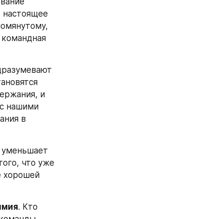
вание 
 настоящее 
омянутому, 
командная 
дразумевают 
ановятся 
ержания, и 
с нашими 
ния в 
 уменьшает 
ого, что уже 
е хорошей 
имия
. Кто 