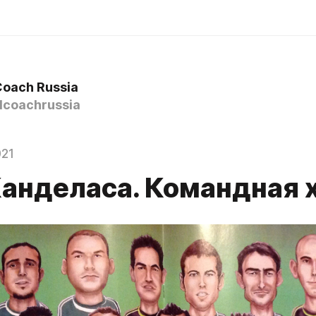
Coach Russia
lcoachrussia
021
Канделаса. Командная 