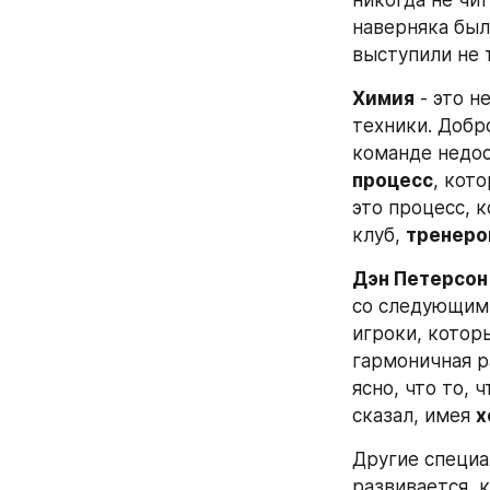
никогда не чи
наверняка был
выступили не т
Химия
 - это 
техники. Добр
команде недос
процесс
, кот
это процесс, 
клуб, 
тренеро
Дэн Петерсон
со следующими
игроки, котор
гармоничная р
ясно, что то, 
сказал, имея 
х
Другие специа
развивается, 