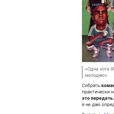
«Одна нота б
мелодию»
Собрать 
кома
практически н
это передать
я не даю опре