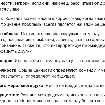
ности:
 Игроки, если они, наконец, рассчитывают дру
тся лучше.
ы: Команда может вносить коррективы, когда знает,
 что знание проблемы всегда является началом реше
о яблока:
 Плохие отношения разрушают команду - э
ть, ненавязчивые амбиции, зависть, ложная гордост
ризнание. Также те, кто интерпретирует командную
бвинять других.
ендов:
 Инвестиции в команду растут с течением в
ичности:
 Общие ценности определяют команду. Име
х результаты, определяют их будущее.
ого морального духа:
 Ничто не вредит, когда ты в
ущества:
 Разница между двумя одинаково талантл
идерство. Невозможно создать команду без четкого