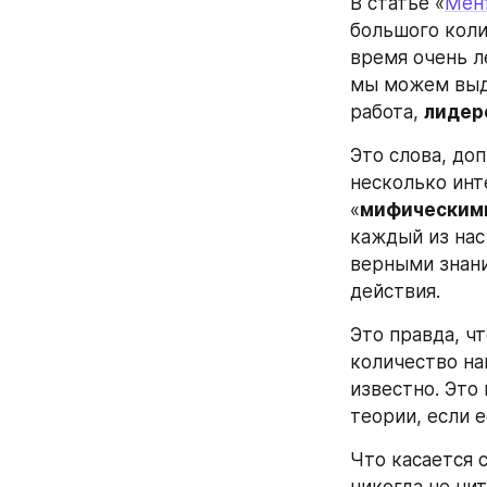
В статье «
Мен
большого коли
время очень л
мы можем выде
работа, 
лидерс
Это слова, до
несколько инте
«
мифическим
каждый из нас
верными знани
действия.
Это правда, ч
количество на
известно. Это 
теории, если 
Что касается 