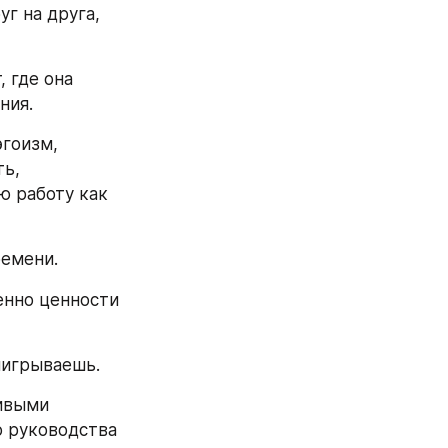
г на друга, 
 где она 
ния.
гоизм, 
ь, 
 работу как 
ремени.
нно ценности 
ыигрываешь.
ивыми 
 руководства 