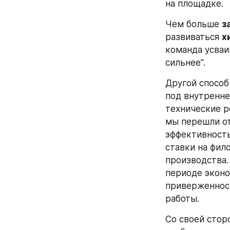
на площадке.
Чем больше 
з
развиваться 
х
команда усваи
сильнее".
Другой способ
под внутренне
технические р
мы перешли от
эффективность
ставки на фил
производства.
периоде эконо
приверженност
работы.
Со своей сторо