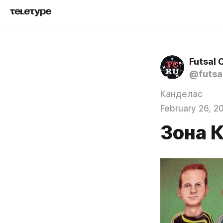
Futsal 
@futsa
Канделас
February 26, 2
Зона 