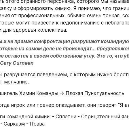
ть этого странного персонажа, которого мы называе
валку и сформировать химию. Я понимаю, что границ
ния от профессиональных, обычно очень тонкая, соз
торые могут привести к недопониманию с неблагоп
 для здоровья коллектива.
ы и не прямая конфронтация разрушают командную 
оторые на самом деле не происходят... предположени
е остаются в своем собственном углу. Это то, что уб
 Gary Curneen
 разрушается поведением, с которым нужно боротьс
т молчание.
ушитель Химии Команды → Плохая Пунктуальность
гда игрок или тренер опаздывает, они говорят "Я в
ги командной химии: - Сплетни - Отрицательный язык
- Сарказм - Права