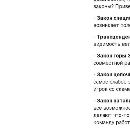
законы? Приве
- 
Закон специ
возникает пол
- 
Трансценден
видимость вел
- 
Закон горы 
совместной ра
- 
Закон цепоч
самое слабое з
игрок со скам
- 
Закон катал
все возможное
делают что-то
команду работ