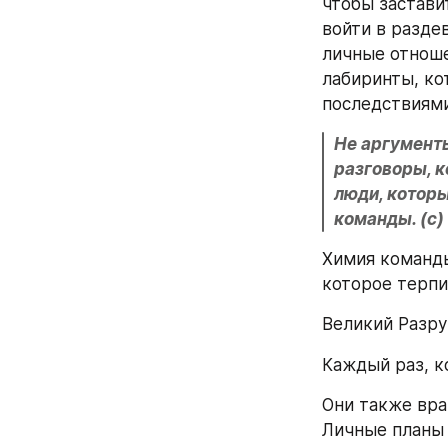
чтобы застави
войти в разде
личные отноше
лабиринты, ко
последствиями
Не аргумент
разговоры, к
люди, которы
команды. (с)
Химия команды
которое терпи
Великий Разр
Каждый раз, ко
Они также вра
Личные планы 