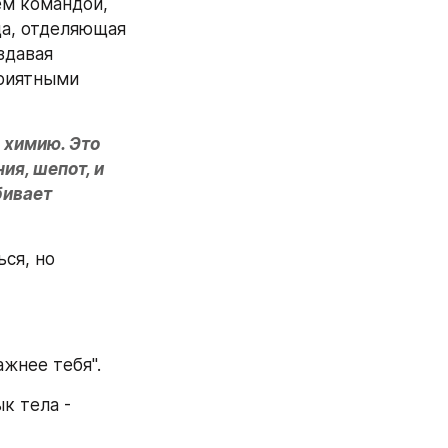
м командой, 
а, отделяющая 
давая 
риятными 
химию. Это 
я, шепот, и 
ивает 
я, но 
ажнее тебя".
 тела - 