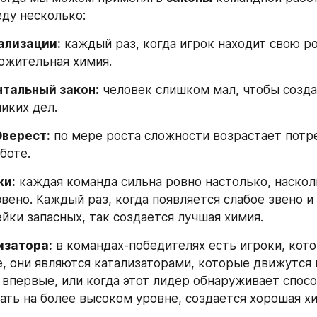
ду несколько:
ализации:
 каждый раз, когда игрок находит свою ро
ожительная химия.
тальный закон:
 человек слишком мал, чтобы созда
иких дел.
Эверест:
 по мере роста сложности возрастает потре
боте.
ки:
 каждая команда сильна ровно настолько, насколь
вено. Каждый раз, когда появляется слабое звено и 
ейки запасных, так создается лучшая химия.
изатора:
 в командах-победителях есть игроки, кот
, они являются катализаторами, которые движутся к
 впервые, или когда этот лидер обнаруживает способ
ать на более высоком уровне, создается хорошая хи