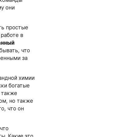
команды 
у они 
ть простые 
работе в 
нный 
ывать, что 
енными за 
андной химии 
ки богатые 
 также 
м, но также 
о, что он 
что 
ы. Какие это 