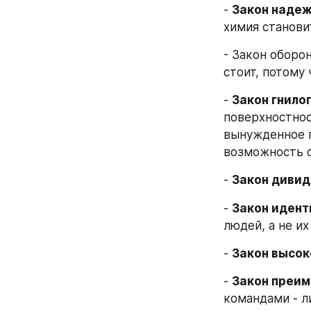
- 
Закон надеж
химия станови
- Закон оборон
стоит, потому
- 
Закон гнилог
поверхностнос
вынужденное п
возможность о
- 
Закон дивид
- 
Закон идент
людей, а не и
- 
Закон высок
- 
Закон преим
командами - л