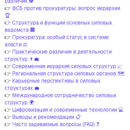
различия 🕵️
👉 
ФСБ против прокуратуры: вопрос иерархии 
🏆
👉 
Структура и функции основных силовых 
ведомств 🏢
👉 
Прокуратура: особый статус в системе 
власти ⚖️
👉 
Практические различия в деятельности 
структур 👨‍💼
👉 
Современная иерархия силовых структур 📈
👉 
Региональная структура силовых органов 🗺️
👉 
Карьерные перспективы в силовых 
структурах 💼
👉 
Международное сотрудничество силовых 
структур 🌍
👉 
Цифровизация и современные технологии 💻
👉 
Выводы и рекомендации 📋
👉 
Часто задаваемые вопросы (FAQ) ❓