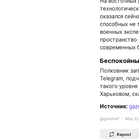
На восточных 
технологическ
оказался сейч
способных не 
военных экспе
пространство 
современных б
Беспокойны
Полковник зап
Telegram, под
такого уровня
Харьковом, ск
Источник: 
gaz
@gazetarf
May 22,
Repost