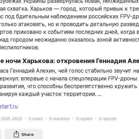
рубежах Украины развернулась новая, неожиданных
ая схватка. Харьков — город, который привык к тре
ас под бдительным наблюдением российских FPV-дро
только атаковать, но и проводить детальную развед
ртов приковано к событиям последних дней, когда 
над городом неожиданно оказалось зоной активност
еспилотников.
е ночи Харькова: откровения Геннадия Ал
аса Геннадий Алехин, чей голос стабильно звучит на
черкнул: впервые с начала спецоперации FPV-дроны 
 развития, что способны беспрепятственно кружить 
анируя каждый участок территории. ...
etarf.ru
 2025, 08:25
0
views
0
reactions
0
replies
0
reposts
Share