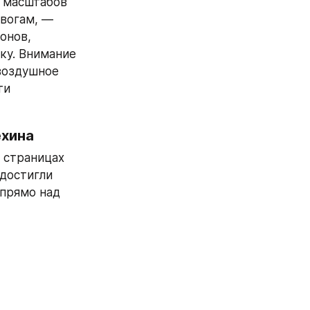
 масштабов 
вогам, — 
нов, 
ку. Внимание 
воздушное 
и 
ехина
 страницах 
достигли 
прямо над 