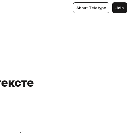
About Teletype
Join
тексте