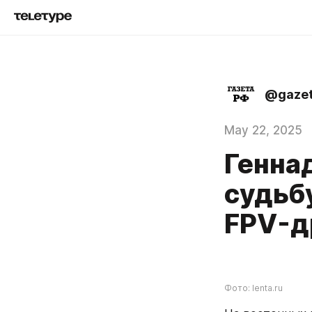
@gazet
May 22, 2025
Генна
судьбу
FPV-д
Фото: lenta.ru