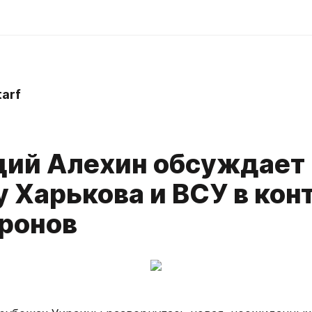
arf
дий Алехин обсуждает
 Харькова и ВСУ в кон
ронов