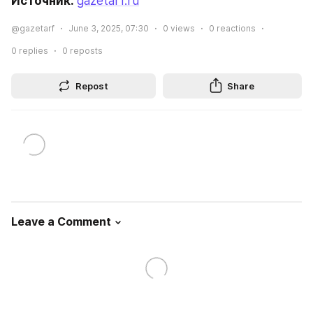
Источник: 
gazetarf.ru
@gazetarf
June 3, 2025, 07:30
0
views
0
reactions
0
replies
0
reposts
Repost
Share
Leave a Comment