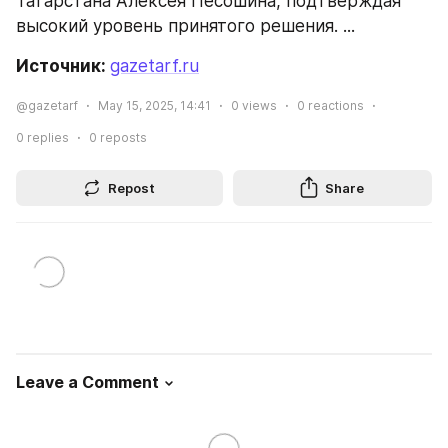
Татарстана Алексея Песошина, подтверждая 
высокий уровень принятого решения. ...
Источник: 
gazetarf.ru
@gazetarf
May 15, 2025, 14:41
0
views
0
reactions
0
replies
0
reposts
Repost
Share
Leave a Comment