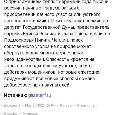
С приближением теплого времени года тысячи 
россиян начинают задумываться о 
приобретении дачного участка или уютного 
загородного домика. При этом, как напоминает 
депутат Государственной Думы, представитель 
партии «Единая Россия» и глава Союза дачников 
Подмосковья Никита Чаплин, поиск 
собственного уголка на природе может 
обернуться для многих серьезными 
неожиданностями. Опасность кроется не 
только в неподходящем участке, но и в 
действиях мошенников, которые ежегодно 
придумывают всё новые способы обмана 
добросовестных покупателей.
Источник: 
gazetarf.ru
@gazetarf
May 31, 2025, 06:54
0
views
0
reactions
0
replies
0
reposts