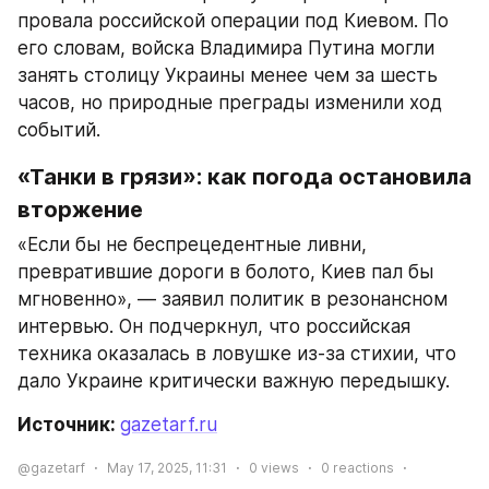
провала российской операции под Киевом. По 
его словам, войска Владимира Путина могли 
занять столицу Украины менее чем за шесть 
часов, но природные преграды изменили ход 
событий.
«Танки в грязи»: как погода остановила 
вторжение
«Если бы не беспрецедентные ливни, 
превратившие дороги в болото, Киев пал бы 
мгновенно», — заявил политик в резонансном 
интервью. Он подчеркнул, что российская 
техника оказалась в ловушке из-за стихии, что 
дало Украине критически важную передышку.
Источник: 
gazetarf.ru
@gazetarf
May 17, 2025, 11:31
0
views
0
reactions