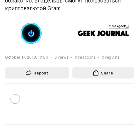
облако. Их владельцы смогут пользоваться 
криптовалютой Gram.
October 17, 2018, 10:04
0
views
0
reactions
0
reposts
Repost
Share