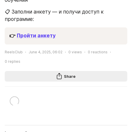
обучения
📋 Заполни анкету — и получи доступ к 
программе:
👉 
Пройти анкету
ReelsClub
June 4, 2025, 06:02
0
views
0
reactions
0
replies
Share