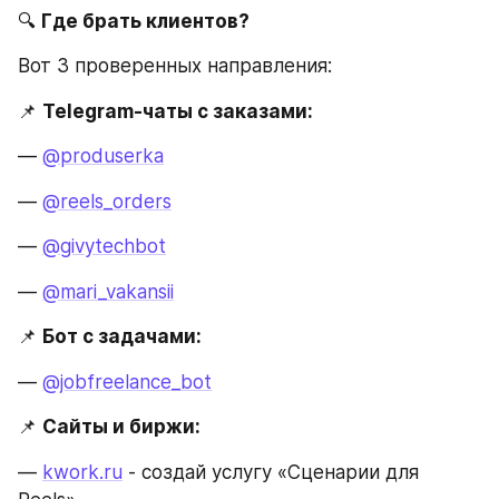
🔍 
Где брать клиентов?
Вот 3 проверенных направления:
📌 
Telegram-чаты с заказами:
— 
@produserka
— 
@reels_orders
— 
@givytechbot
— 
@mari_vakansii
📌 
Бот с задачами:
— 
@jobfreelance_bot
📌 
Сайты и биржи:
— 
kwork.ru
 - создай услугу «Сценарии для 