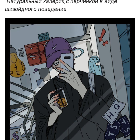
 Натуральный халерик,с перчинкой в виде 
шизойдного поведение    