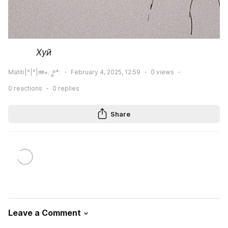
           Хуй
Matiti|°|°|🪼⋆.ೃ࿔*:
February 4, 2025, 12:59
0
views
0
reactions
0
replies
Share
Leave a Comment