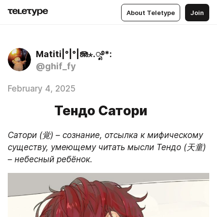
About Teletype
Join
Matiti|°|°|🪼⋆.ೃ࿔*:
@ghif_fy
February 4, 2025
Тендо Сатори
Сатори (覚) – сознание, отсылка к мифическому 
существу, умеющему читать мысли Тендо (天童) 
– небесный ребёнок.      