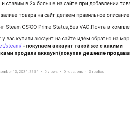
и ставим в 2x больше на сайте при добавлении тов
 заливе товара на сайт делаем правильное описание
т Steam CS:GO Prime Status,Без VAC,Почта в компл
ket/steam/
 - покупаем аккаунт такой же с какими 
ками продали аккаунт(покупая дешевле продавая
ember 10, 2024, 22:54
0
views
0
reactions
0
replies