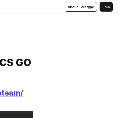
About Teletype
Join
CS GO
/steam/