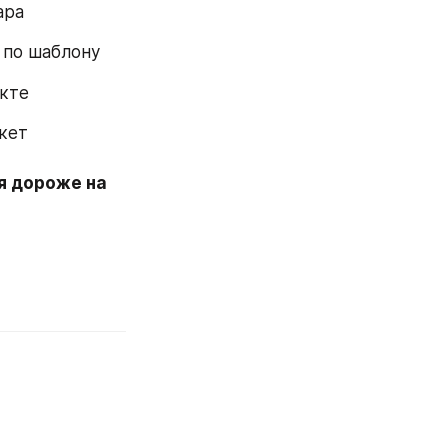
ара
 по шаблону
екте
После того как у вас купили аккаунт на сайте идём обратно на маркет 
 дороже на 