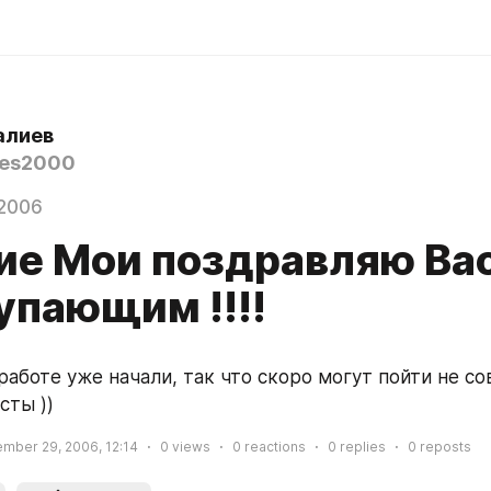
алиев
nes2000
 2006
ие Мои поздравляю Вас
упающим !!!!
аботе уже начали, так что скоро могут пойти не со
сты ))
mber 29, 2006, 12:14
0
views
0
reactions
0
replies
0
reposts