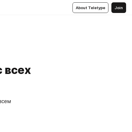
About Teletype
Join
 всех
всем 