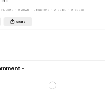
tirdi.
24, 08:53
0
views
0
reactions
0
replies
0
reposts
Share
Comment