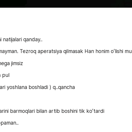
natijalari qanday..
ayman. Tezroq aperatsiya qilmasak Han honim oʻlishi mu
nega jimsiz
 pul
lari yoshlana boshladi ) q..qancha
rini barmoqlari bilan artib boshini tik koʻtardi
opaman..