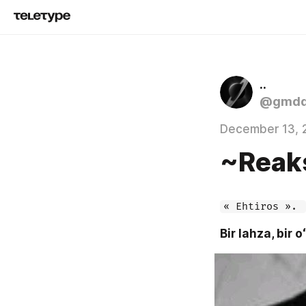
..
@gmdd
December 13, 
~Reaks
« Ehtiros ». 
Bir lahza, bir 