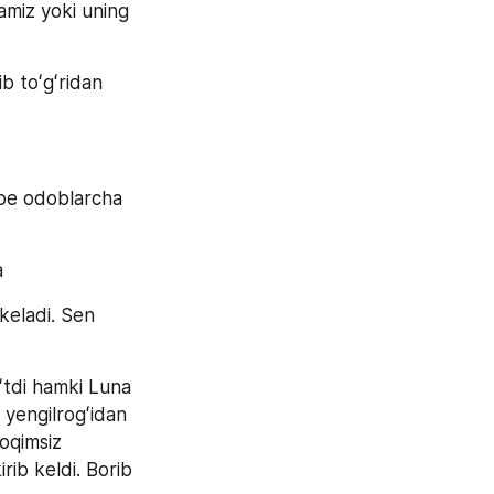
miz yoki uning 
b toʻgʻridan 
be odoblarcha 
a
eladi. Sen 
ʻtdi hamki Luna 
yengilrogʻidan 
oqimsiz 
rib keldi. Borib 