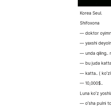
Korea Seul.
Shifoxona
— doktor oyimni 
— yaxshi deyolm
— unda qiling.. 
— bu juda katta
— katta.. ( koʻz
— 10,000$..
Luna koʻz yoshla
— oʻsha pulni t