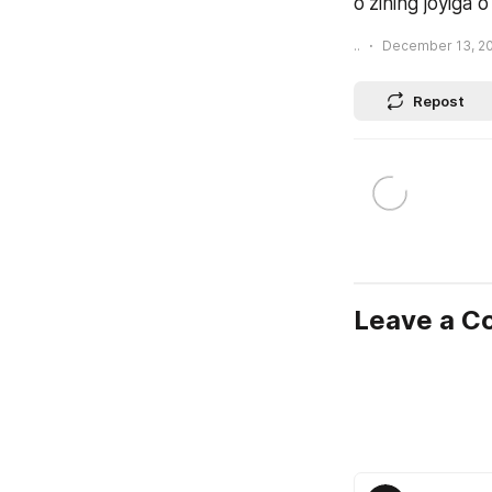
oʻzining joyiga oʻ
..
December 13, 20
Repost
Leave a 