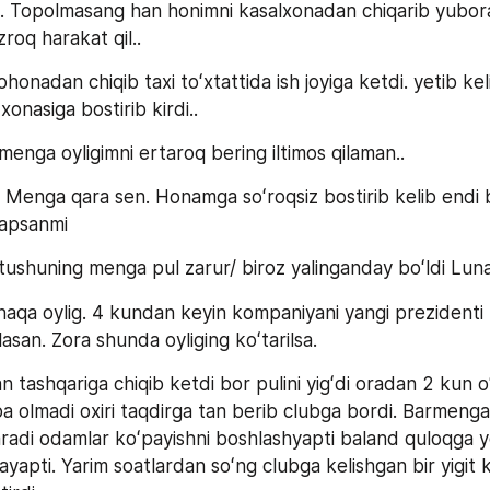
 Topolmasang han honimni kasalxonadan chiqarib yubora
ezroq harakat qil..
honadan chiqib taxi toʻxtattida ish joyiga ketdi. yetib keli
 xonasiga bostirib kirdi..
menga oyligimni ertaroq bering iltimos qilaman..
. Menga qara sen. Honamga soʻroqsiz bostirib kelib endi 
yapsanmi
 tushuning menga pul zarur/ biroz yalinganday boʻldi Lun
aqa oylig. 4 kundan keyin kompaniyani yangi prezidenti k
asan. Zora shunda oyliging koʻtarilsa.
n tashqariga chiqib ketdi bor pulini yigʻdi oradan 2 kun o
pa olmadi oxiri taqdirga tan berib clubga bordi. Barmenga 
aradi odamlar koʻpayishni boshlashyapti baland quloqga y
ayapti. Yarim soatlardan soʻng clubga kelishgan bir yigit ki