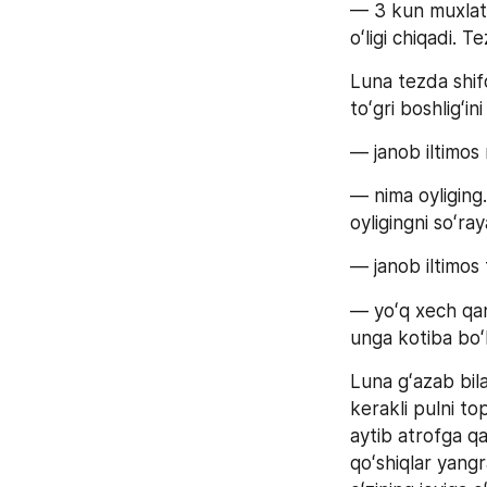
— 3 kun muxlat.
oʻligi chiqadi. T
Luna tezda shifo
toʻgri boshligʻini
— janob iltimos 
— nima oyliging
oyligingni soʻra
— janob iltimos
— yoʻq xech qan
unga kotiba boʻl
Luna gʻazab bila
kerakli pulni to
aytib atrofga q
qoʻshiqlar yangr