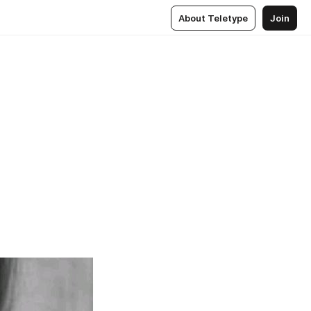
About Teletype
Join