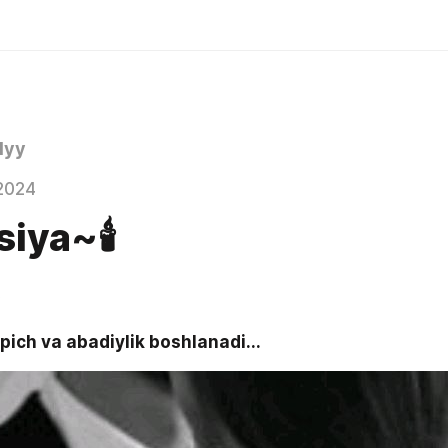
yy
2024
iya~🕯
oʻpich va abadiylik boshlanadi...