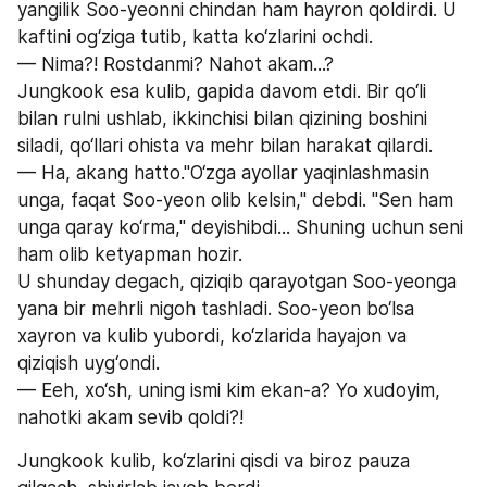
yangilik Soo-yeonni chindan ham hayron qoldirdi. U 
kaftini og‘ziga tutib, katta ko‘zlarini ochdi.
— Nima?! Rostdanmi? Nahot akam...?
Jungkook esa kulib, gapida davom etdi. Bir qo‘li 
bilan rulni ushlab, ikkinchisi bilan qizining boshini 
siladi, qo‘llari ohista va mehr bilan harakat qilardi.
— Ha, akang hatto."O‘zga ayollar yaqinlashmasin 
unga, faqat Soo-yeon olib kelsin," debdi. "Sen ham 
unga qaray ko‘rma," deyishibdi... Shuning uchun seni 
ham olib ketyapman hozir.
U shunday degach, qiziqib qarayotgan Soo-yeonga 
yana bir mehrli nigoh tashladi. Soo-yeon bo‘lsa 
xayron va kulib yubordi, ko‘zlarida hayajon va 
qiziqish uyg‘ondi.
— Eeh, xo‘sh, uning ismi kim ekan-a? Yo xudoyim, 
nahotki akam sevib qoldi?!
Jungkook kulib, ko‘zlarini qisdi va biroz pauza 