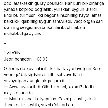
otib, asta-sekin gullay boshladi. Har kuni bir-birlariga 
yanada ko‘proq bog‘lanib, yuraklari uyg‘un urardi.
Endi bu turmush ikki begona insonning hayoti emas, 
balki ikki qalbning uyg‘unlashuvi edi. Vaqt o‘tgan sari 
ularning sevgisi mustahkamlanib, chinakam 
muhabbatga aylandi...
•
1 yil o‘tib...
Jeon honadoni – 08:03
Oshxonada kuymalanib, kasha tayyorlayotgan Soo-
yeon go‘dak yig‘isini eshitib, sabzavotlarni 
yuvayotgan Jungkookga qaradi.
— Aww, uyg‘onibdi. Olib tush uni, xo‘pmi? dedi u 
mayin ohangda.
— Mana, mana, ketyapman. Gazni pasaytir, dedi 
Jungkook shoshib, suvni o‘chirarkan.