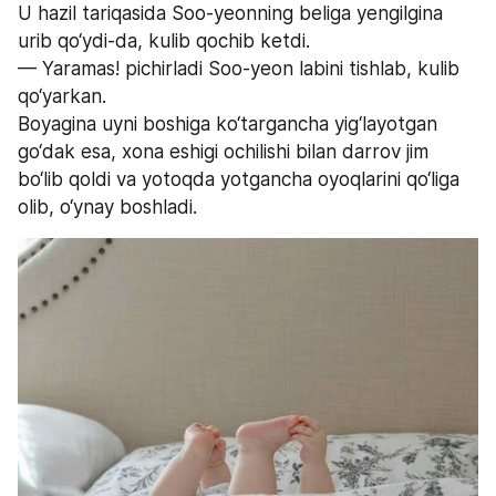
U hazil tariqasida Soo-yeonning beliga yengilgina 
urib qo‘ydi-da, kulib qochib ketdi.
— Yaramas! pichirladi Soo-yeon labini tishlab, kulib 
qo‘yarkan.
Boyagina uyni boshiga ko‘targancha yig‘layotgan 
go‘dak esa, xona eshigi ochilishi bilan darrov jim 
bo‘lib qoldi va yotoqda yotgancha oyoqlarini qo‘liga 
olib, o‘ynay boshladi.