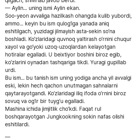
qilgach, shivirlab javob berdi.
— Aylin... uning ismi Aylin ekan.
Soo-yeon avvaliga hazilkash ohangda kulib yubordi, 
ammo... keyin bu ism qulog‘iga yanada aniq 
eshitilgach, yuzidagi jilmayish asta-sekin so‘na 
boshladi. Ko‘zlaridagi quvnoq yaltirash o‘rnini chuqur 
xayol va go‘yoki uzoq-uzoqlardan kelayotgan 
hotiralar egalladi. U beixtiyor boshini biroz egib, 
ko‘zlarini oynadan tashqariga tikdi. Yuragi gupillab 
urdi.
Bu ism... bu tanish ism uning yodiga ancha yil avvalgi 
eski, lekin hech qachon unutmagan sahnalarni 
qaytarayotgandi. Ko‘zlaridagi iliq ifoda o‘rnini biroz 
sovuq va og‘ir bir tuyg‘u egalladi.
Mashina ichida jimjitlik cho‘kdi. Faqat rul 
boshqarayotgan Jungkookning sokin nafas olishi 
eshitilardi.
— 