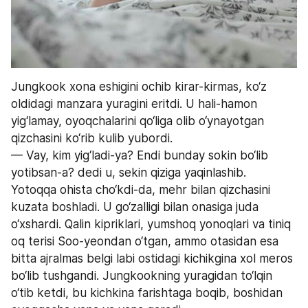
Jungkook xona eshigini ochib kirar-kirmas, ko‘z 
oldidagi manzara yuragini eritdi. U hali-hamon 
yig‘lamay, oyoqchalarini qo‘liga olib o‘ynayotgan 
qizchasini ko‘rib kulib yubordi.
— Vay, kim yig‘ladi-ya? Endi bunday sokin bo‘lib 
yotibsan-a? dedi u, sekin qiziga yaqinlashib.
Yotoqqa ohista cho‘kdi-da, mehr bilan qizchasini 
kuzata boshladi. U go‘zalligi bilan onasiga juda 
o‘xshardi. Qalin kipriklari, yumshoq yonoqlari va tiniq 
oq terisi Soo-yeondan o‘tgan, ammo otasidan esa 
bitta ajralmas belgi labi ostidagi kichikgina xol meros 
bo‘lib tushgandi. Jungkookning yuragidan to‘lqin 
o‘tib ketdi, bu kichkina farishtaga boqib, boshidan 