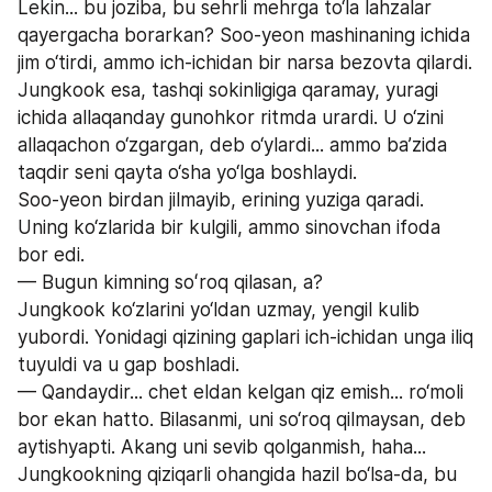
Lekin... bu joziba, bu sehrli mehrga to‘la lahzalar 
qayergacha borarkan? Soo-yeon mashinaning ichida 
jim o‘tirdi, ammo ich-ichidan bir narsa bezovta qilardi. 
Jungkook esa, tashqi sokinligiga qaramay, yuragi 
ichida allaqanday gunohkor ritmda urardi. U o‘zini 
allaqachon o‘zgargan, deb o‘ylardi... ammo ba’zida 
taqdir seni qayta o‘sha yo‘lga boshlaydi.
Soo-yeon birdan jilmayib, erining yuziga qaradi. 
Uning ko‘zlarida bir kulgili, ammo sinovchan ifoda 
bor edi.
— Bugun kimning soʻroq qilasan, a?
Jungkook ko‘zlarini yo‘ldan uzmay, yengil kulib 
yubordi. Yonidagi qizining gaplari ich-ichidan unga iliq 
tuyuldi va u gap boshladi.
— Qandaydir... chet eldan kelgan qiz emish... ro‘moli 
bor ekan hatto. Bilasanmi, uni so‘roq qilmaysan, deb 
aytishyapti. Akang uni sevib qolganmish, haha...
Jungkookning qiziqarli ohangida hazil bo‘lsa-da, bu 