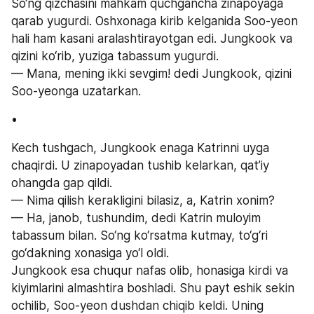
So‘ng qizchasini mahkam quchgancha zinapoyaga 
qarab yugurdi. Oshxonaga kirib kelganida Soo-yeon 
hali ham kasani aralashtirayotgan edi. Jungkook va 
qizini ko‘rib, yuziga tabassum yugurdi.
— Mana, mening ikki sevgim! dedi Jungkook, qizini 
Soo-yeonga uzatarkan.
•
Kech tushgach, Jungkook enaga Katrinni uyga 
chaqirdi. U zinapoyadan tushib kelarkan, qat’iy 
ohangda gap qildi.
— Nima qilish kerakligini bilasiz, a, Katrin xonim?
— Ha, janob, tushundim, dedi Katrin muloyim 
tabassum bilan. So‘ng ko‘rsatma kutmay, to‘g‘ri 
go‘dakning xonasiga yo‘l oldi.
Jungkook esa chuqur nafas olib, honasiga kirdi va 
kiyimlarini almashtira boshladi. Shu payt eshik sekin 
ochilib, Soo-yeon dushdan chiqib keldi. Uning 