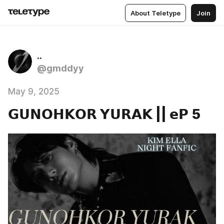
About Teletype
Join
..
@gmddyy
May 9, 2025
𝗚𝗨𝗡𝗢𝗛𝗞𝗢𝗥 𝗬𝗨𝗥𝗔𝗞 || 𝗲𝗣 5