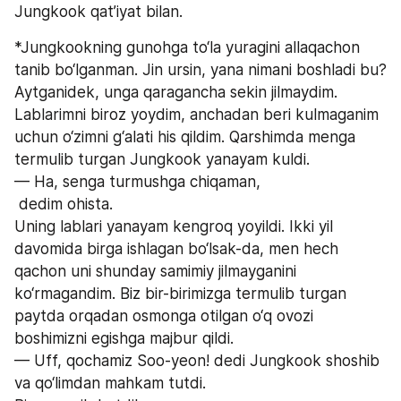
Jungkook qat’iyat bilan.
*Jungkookning gunohga to‘la yuragini allaqachon 
tanib bo‘lganman. Jin ursin, yana nimani boshladi bu? 
Aytganidek, unga qaragancha sekin jilmaydim. 
Lablarimni biroz yoydim, anchadan beri kulmaganim 
uchun o‘zimni g‘alati his qildim. Qarshimda menga 
termulib turgan Jungkook yanayam kuldi.
— Ha, senga turmushga chiqaman,
 dedim ohista.
Uning lablari yanayam kengroq yoyildi. Ikki yil 
davomida birga ishlagan bo‘lsak-da, men hech 
qachon uni shunday samimiy jilmayganini 
ko‘rmagandim. Biz bir-birimizga termulib turgan 
paytda orqadan osmonga otilgan o‘q ovozi 
boshimizni egishga majbur qildi.
— Uff, qochamiz Soo-yeon! dedi Jungkook shoshib 
va qo‘limdan mahkam tutdi.