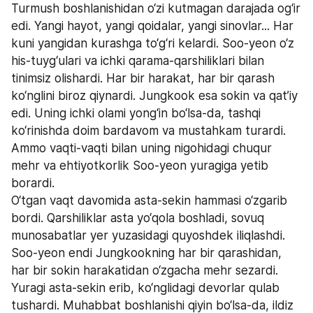
Turmush boshlanishidan o‘zi kutmagan darajada og‘ir 
edi. Yangi hayot, yangi qoidalar, yangi sinovlar... Har 
kuni yangidan kurashga to‘g‘ri kelardi. Soo-yeon o‘z 
his-tuyg‘ulari va ichki qarama-qarshiliklari bilan 
tinimsiz olishardi. Har bir harakat, har bir qarash 
ko‘nglini biroz qiynardi. Jungkook esa sokin va qat’iy 
edi. Uning ichki olami yong‘in bo‘lsa-da, tashqi 
ko‘rinishda doim bardavom va mustahkam turardi. 
Ammo vaqti-vaqti bilan uning nigohidagi chuqur 
mehr va ehtiyotkorlik Soo-yeon yuragiga yetib 
borardi.
O‘tgan vaqt davomida asta-sekin hammasi o‘zgarib 
bordi. Qarshiliklar asta yo‘qola boshladi, sovuq 
munosabatlar yer yuzasidagi quyoshdek iliqlashdi. 
Soo-yeon endi Jungkookning har bir qarashidan, 
har bir sokin harakatidan o‘zgacha mehr sezardi. 
Yuragi asta-sekin erib, ko‘nglidagi devorlar qulab 
tushardi. Muhabbat boshlanishi qiyin bo‘lsa-da, ildiz 