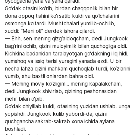
oyoqgacha yana va yana qaradi.
Go‘dak otasini ko‘rib, birdan chaqqonlik bilan bir 
dona oppoq tishini ko‘rsatib kuldi va qo‘lchalarini 
osmonga ko‘tardi. Mushtchalari yumilib-ochilib, 
xuddi: “Meni ol!” derdek ishora qilardi.
— Ehh, sen mening qizg‘aldoqcham, dedi Jungkook 
bag‘rini ochib, qizini muloyimlik bilan quchog‘iga oldi. 
Kichkina badanidan taralayotgan go‘dakning iliq hidi, 
yumshoq va issiq terisi yuragini yanada ezdi. U bir 
necha lahza qizini mahkam quchoqlab turdi, ko‘zlarini 
yumib, shu baxtli onlardan bahra oldi.
— Mening moviy ko‘zligim... mening kapalakcham, 
dedi Jungkook shivirlab, qizining peshonasidan 
mehr bilan o‘pib.
Go‘dak chiyillab kuldi, otasining yuzidan ushlab, unga 
yopishdi. Jungkook kulib yubordi-da, qizini 
quchgancha sakrab-sakrab xona ichida aylana 
boshladi.