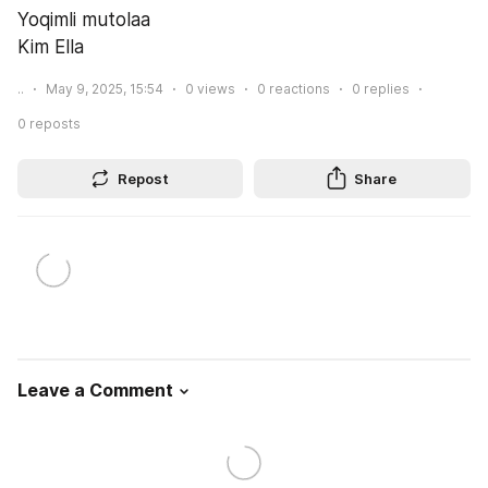
Yoqimli mutolaa 
Kim Ella
..
May 9, 2025, 15:54
0
views
0
reactions
0
replies
0
reposts
Repost
Share
Leave a Comment