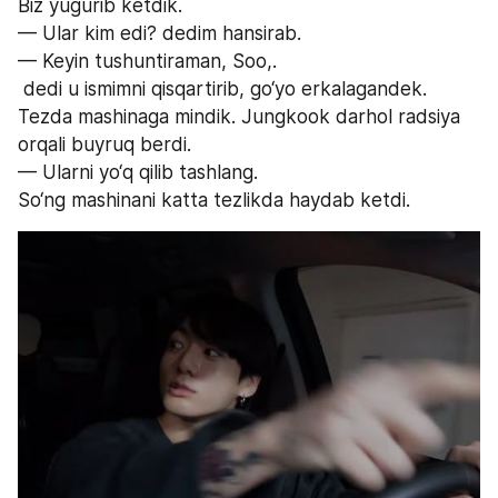
Biz yugurib ketdik.
— Ular kim edi? dedim hansirab.
— Keyin tushuntiraman, Soo,.
 dedi u ismimni qisqartirib, go‘yo erkalagandek. 
Tezda mashinaga mindik. Jungkook darhol radsiya 
orqali buyruq berdi.
— Ularni yo‘q qilib tashlang.
So‘ng mashinani katta tezlikda haydab ketdi.