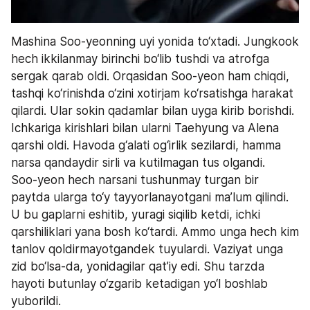
Mashina Soo-yeonning uyi yonida to‘xtadi. Jungkook 
hech ikkilanmay birinchi bo‘lib tushdi va atrofga 
sergak qarab oldi. Orqasidan Soo-yeon ham chiqdi, 
tashqi ko‘rinishda o‘zini xotirjam ko‘rsatishga harakat 
qilardi. Ular sokin qadamlar bilan uyga kirib borishdi. 
Ichkariga kirishlari bilan ularni Taehyung va Alena 
qarshi oldi. Havoda g‘alati og‘irlik sezilardi, hamma 
narsa qandaydir sirli va kutilmagan tus olgandi.
Soo-yeon hech narsani tushunmay turgan bir 
paytda ularga to‘y tayyorlanayotgani ma’lum qilindi. 
U bu gaplarni eshitib, yuragi siqilib ketdi, ichki 
qarshiliklari yana bosh ko‘tardi. Ammo unga hech kim 
tanlov qoldirmayotgandek tuyulardi. Vaziyat unga 
zid bo‘lsa-da, yonidagilar qat’iy edi. Shu tarzda 
hayoti butunlay o‘zgarib ketadigan yo‘l boshlab 
yuborildi.