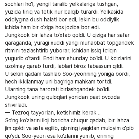
sochlari ho‘l, yengil taralib yelkalariga tushgan, 
yuzida tiniq va tetik nur balqib turardi. Yelkasida 
oddiygina dush halati bor edi, lekin bu oddiylik 
ichida ham bir o‘ziga hos joziba bor edi.
Jungkook bir lahza to‘xtab qoldi. U qiziga har safar 
qaraganda, yuragi xuddi yangi muhabbat topgandek 
ritmini tezlashtirib yuborar, ichidan issiq to‘lqin 
yugurib o‘tardi. Endi ham shunday bo‘ldi. U ko‘zlarini 
uzolmay qarab turdi, lablari biroz tabassum qildi.
U sekin qadam tashlab Soo-yeonning yoniga bordi, 
hech ikkilanmay uni bag‘riga mahkam tortdi. 
Ularning tana harorati birlashgandek bo‘ldi. 
Jungkook uning quloqlari yonidan past ovozda 
shivirladi.
— Tezroq tayyorlan, ketishimiz kerak .. 
So‘ng ko‘zlarini iloji boricha chuqur qadab, bir lahza 
jim qoldi va asta egilib, qizning iyagidan muloyim o‘pib 
qo‘ydi. Soo-yeon esa ko‘zlarini yumib, erining 