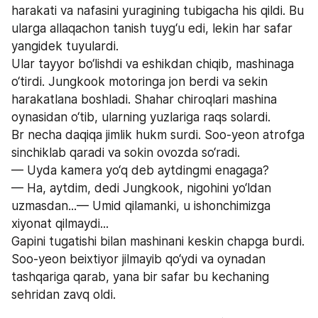
harakati va nafasini yuragining tubigacha his qildi. Bu 
ularga allaqachon tanish tuyg‘u edi, lekin har safar 
yangidek tuyulardi.
Ular tayyor bo‘lishdi va eshikdan chiqib, mashinaga 
o‘tirdi. Jungkook motoringa jon berdi va sekin 
harakatlana boshladi. Shahar chiroqlari mashina 
oynasidan o‘tib, ularning yuzlariga raqs solardi.
Br necha daqiqa jimlik hukm surdi. Soo-yeon atrofga 
sinchiklab qaradi va sokin ovozda so‘radi.
— Uyda kamera yo‘q deb aytdingmi enagaga?
— Ha, aytdim, dedi Jungkook, nigohini yo‘ldan 
uzmasdan...— Umid qilamanki, u ishonchimizga 
xiyonat qilmaydi...
Gapini tugatishi bilan mashinani keskin chapga burdi. 
Soo-yeon beixtiyor jilmayib qo‘ydi va oynadan 
tashqariga qarab, yana bir safar bu kechaning 
sehridan zavq oldi.