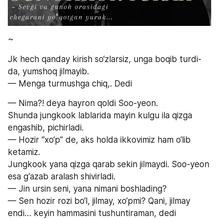
~
Jk hech qanday kirish so‘zlarsiz, unga boqib turdi-
da, yumshoq jilmayib.
— Menga turmushga chiq,. Dedi
— Nima?! deya hayron qoldi Soo-yeon.
Shunda jungkook lablarida mayin kulgu ila qizga 
engashib, pichirladi.
— Hozir “xo‘p” de, aks holda ikkovimiz ham o‘lib 
ketamiz.
Jungkook yana qizga qarab sekin jilmaydi. Soo-yeon 
esa g‘azab aralash shivirladi.
— Jin ursin seni, yana nimani boshlading?
— Sen hozir rozi bo‘l, jilmay, xo‘pmi? Qani, jilmay 
endi… keyin hammasini tushuntiraman, dedi 