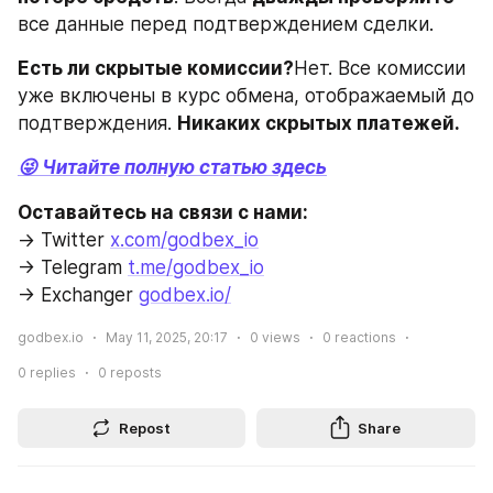
все данные перед подтверждением сделки.
Есть ли скрытые комиссии?
Нет. Все комиссии 
уже включены в курс обмена, отображаемый до 
подтверждения. 
Никаких скрытых платежей.
😜 
Читайте 
полную статью здесь
Оставайтесь на связи с нами:
-> Twitter 
x.com/godbex_io
-> Telegram 
t.me/godbex_io
-> Exchanger 
godbex.io/
godbex.io
May 11, 2025, 20:17
0
views
0
reactions
0
replies
0
reposts
Repost
Share