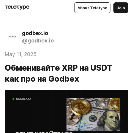
About Teletype
Join
godbex.io
@godbex.io
May 11, 2025
Обменивайте XRP на USDT
как про на Godbex