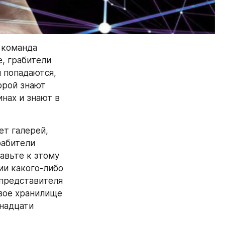
команда 
, грабители 
 попадаются, 
рой знают 
нах и знают в 
т галерей, 
абители 
вьте к этому 
ии какого-либо 
представителя 
ое хранилище 
надцати 