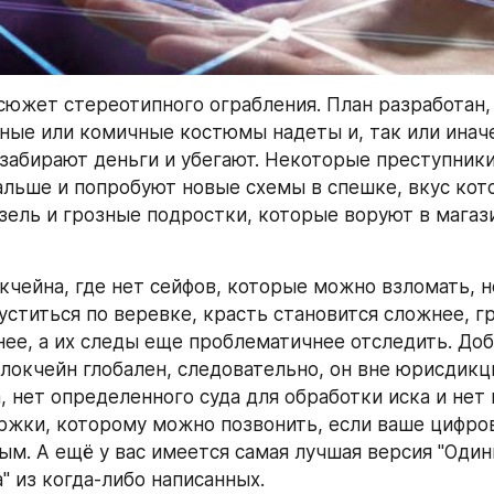
сюжет стереотипного ограбления. План разработан, 
сные или комичные костюмы надеты и, так или иначе
забирают деньги и убегают. Некоторые преступники
альше и попробуют новые схемы в спешке, вкус кото
зель и грозные подростки, которые воруют в магази
кчейна, где нет сейфов, которые можно взломать, не
уститься по веревке, красть становится сложнее, гр
нее, а их следы еще проблематичнее отследить. Доба
блокчейн глобален, следовательно, он вне юрисдикц
, нет определенного суда для обработки иска и нет 
жки, которому можно позвонить, если ваше цифров
ым. А ещё у вас имеется самая лучшая версия "Один
" из когда-либо написанных.