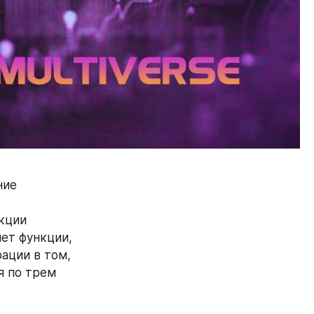
ие 
кции 
т функции, 
ции в том, 
 по трем 