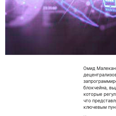
Омид Малекан 
децентрализов
запрограммиро
блокчейна, вы
которые регул
что представл
ключевым пун