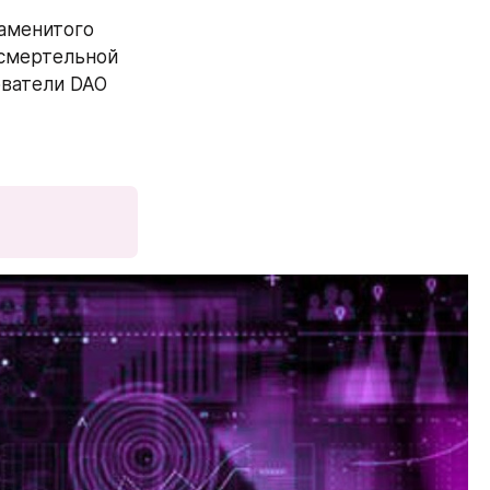
аменитого 
смертельной 
ватели DAO 