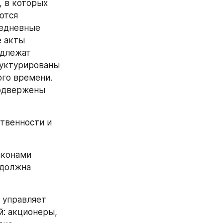
 в которых 
тся 
едневные 
 акты 
длежат 
уктурированы 
го времени. 
одвержены 
твенности и 
конами 
должна 
 управляет 
: акционеры, 