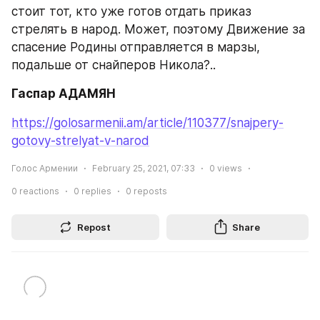
стоит тот, кто уже готов отдать приказ 
стрелять в народ. Может, поэтому Движение за 
спасение Родины отправляется в марзы, 
подальше от снайперов Никола?..
Гаспар АДАМЯН
https://golosarmenii.am/article/110377/snajpery-
gotovy-strelyat-v-narod
Голос Армении
February 25, 2021, 07:33
0
views
0
reactions
0
replies
0
reposts
Repost
Share