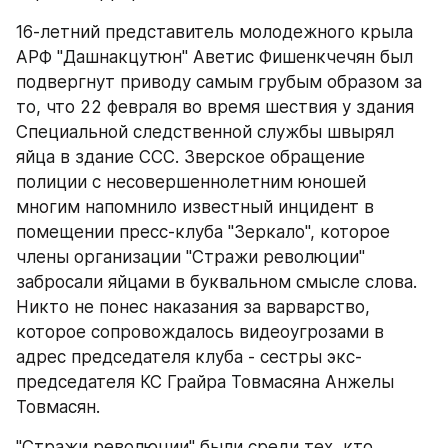
16-летний представитель молодежного крыла 
АРФ "Дашнакцутюн" Аветис Фишенкчечян был 
подвергнут приводу самым грубым образом за 
то, что 22 февраля во время шествия у здания 
Специальной следственной службы швырял 
яйца в здание ССС. Зверское обращение 
полиции с несовершеннолетним юношей 
многим напомнило известный инцидент в 
помещении пресс-клуба "Зеркало", которое 
члены организации "Стражи революции" 
забросали яйцами в буквальном смысле слова. 
Никто не понес наказания за варварство, 
которое сопровождалось видеоугрозами в 
адрес председателя клуба - сестры экс-
председателя КС Грайра Товмасяна Анжелы 
Товмасян.
"Стражи революции" были среди тех, кто 