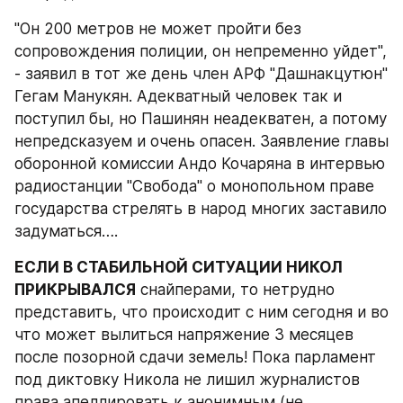
"Он 200 метров не может пройти без 
сопровождения полиции, он непременно уйдет", 
- заявил в тот же день член АРФ "Дашнакцутюн" 
Гегам Манукян. Адекватный человек так и 
поступил бы, но Пашинян неадекватен, а потому 
непредсказуем и очень опасен. Заявление главы 
оборонной комиссии Андо Кочаряна в интервью 
радиостанции "Свобода" о монопольном праве 
государства стрелять в народ многих заставило 
задуматься….
ЕСЛИ В СТАБИЛЬНОЙ СИТУАЦИИ НИКОЛ 
ПРИКРЫВАЛСЯ
 снайперами, то нетрудно 
представить, что происходит с ним сегодня и во 
что может вылиться напряжение 3 месяцев 
после позорной сдачи земель! Пока парламент 
под диктовку Никола не лишил журналистов 
права апеллировать к анонимным (не 