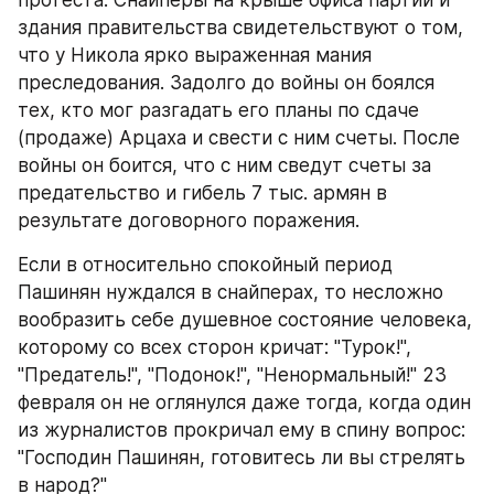
протеста. Снайперы на крыше офиса партии и 
здания правительства свидетельствуют о том, 
что у Никола ярко выраженная мания 
преследования. Задолго до войны он боялся 
тех, кто мог разгадать его планы по сдаче 
(продаже) Арцаха и свести с ним счеты. После 
войны он боится, что с ним сведут счеты за 
предательство и гибель 7 тыс. армян в 
результате договорного поражения.
Если в относительно спокойный период 
Пашинян нуждался в снайперах, то несложно 
вообразить себе душевное состояние человека, 
которому со всех сторон кричат: "Турок!", 
"Предатель!", "Подонок!", "Ненормальный!" 23 
февраля он не оглянулся даже тогда, когда один 
из журналистов прокричал ему в спину вопрос: 
"Господин Пашинян, готовитесь ли вы стрелять 
в народ?"