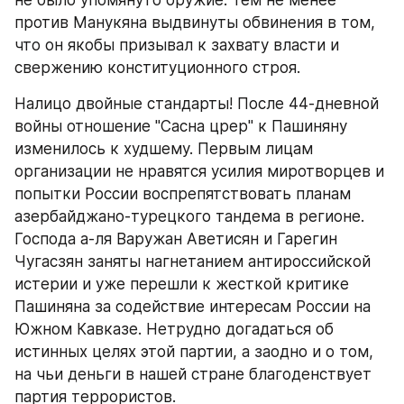
не было упомянуто оружие. Тем не менее 
против Манукяна выдвинуты обвинения в том, 
что он якобы призывал к захвату власти и 
свержению конституционного строя.
Налицо двойные стандарты! После 44-дневной 
войны отношение "Сасна црер" к Пашиняну 
изменилось к худшему. Первым лицам 
организации не нравятся усилия миротворцев и 
попытки России воспрепятствовать планам 
азербайджано-турецкого тандема в регионе. 
Господа а-ля Варужан Аветисян и Гарегин 
Чугасзян заняты нагнетанием антироссийской 
истерии и уже перешли к жесткой критике 
Пашиняна за содействие интересам России на 
Южном Кавказе. Нетрудно догадаться об 
истинных целях этой партии, а заодно и о том, 
на чьи деньги в нашей стране благоденствует 
партия террористов.