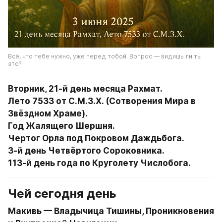
Всё, что тебе нужно, уже перед тобой. Вопрос — видишь ли ты 
это?
Вторник, 21-й день месяца Рахмат.
Лето 7533 от С.М.З.Х. (Сотворения Мира в 
Звёздном Храме).
Год Жалящего Шершня.
Чертог Орла под Покровом Даждьбога.
3-й день Четвёртого Сороковника.
113-й день года по Круголету Числобога.
Чей сегодня день
Макивь — Владычица Тишины, Проникновения 