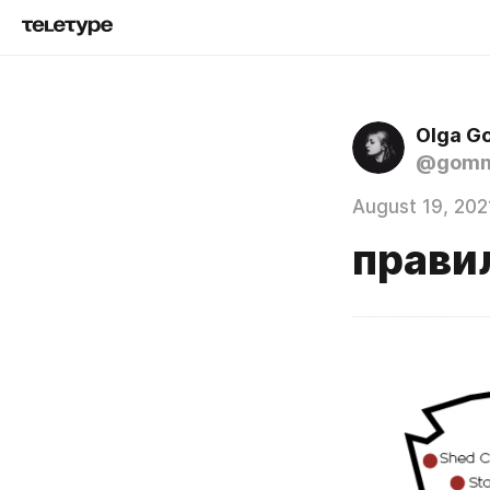
Olga G
@gomm
August 19, 202
прави