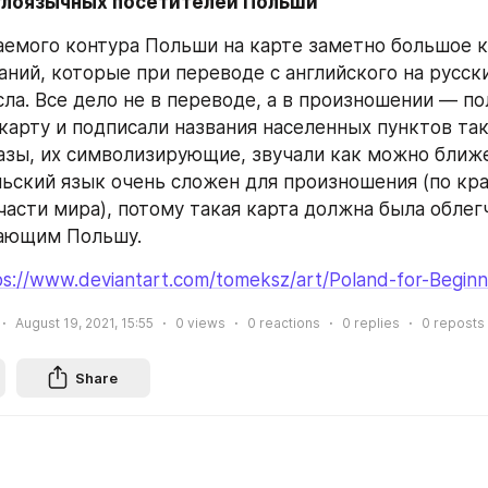
нглоязычных посетителей Польши
емого контура Польши на карте заметно большое к
аний, которые при переводе с английского на русски
ла. Все дело не в переводе, а в произношении — пол
карту и подписали названия населенных пунктов так
азы, их символизирующие, звучали как можно ближе
льский язык очень сложен для произношения (по кра
части мира), потому такая карта должна была облег
ающим Польшу.
ps://www.deviantart.com/tomeksz/art/Poland-for-Begin
August 19, 2021, 15:55
0
views
0
reactions
0
replies
0
reposts
Share