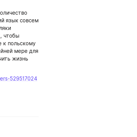
оличество 
й язык совсем 
яки 
, чтобы 
 к польскому 
йней мере для 
чить жизнь 
ners-529517024