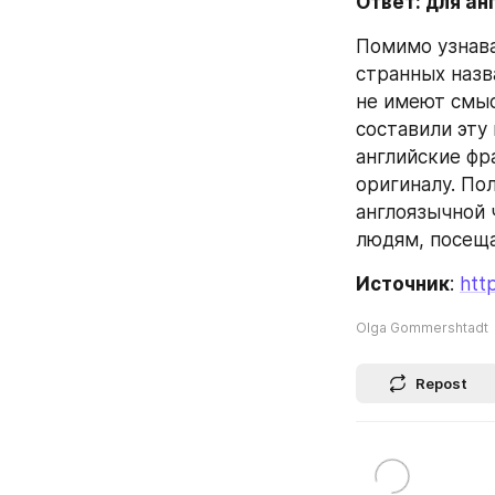
Ответ: для а
Помимо узнава
странных назв
не имеют смыс
составили эту 
английские фр
оригиналу. По
англоязычной 
людям, посещ
Источник
: 
htt
Olga Gommershtadt
Repost