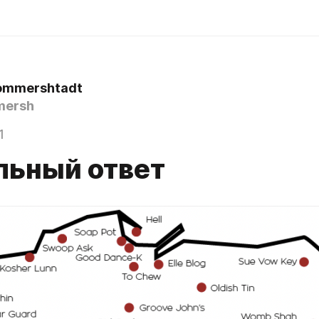
ommershtadt
ersh
1
льный ответ