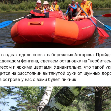
 лодках вдоль новых набережных Ангарска. Пройде
одопадом фонтана, сделаем остановку на "необитаем
есом и яркими цветами. Удивительно, что такой ук
ится на расстоянии вытянутой руки от шумных дорог
а острове у нас с вами будет пикник