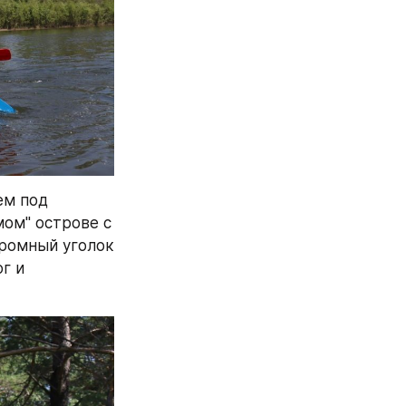
м под 
ом" острове с 
ромный уголок 
 и 