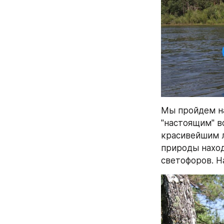
Мы пройдем на
"настоящим" в
красивейшим л
природы наход
светофоров. Н