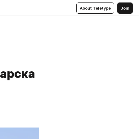
About Teletype
Join
гарска