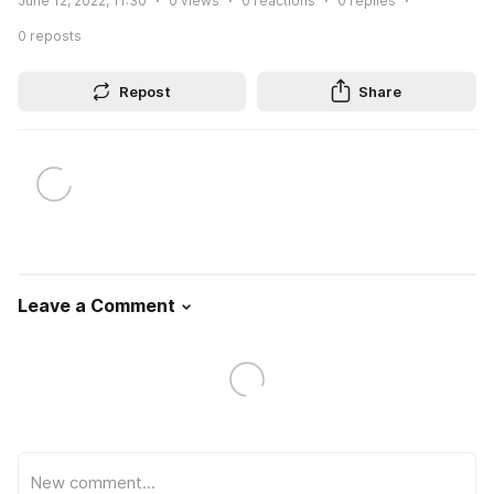
June 12, 2022, 11:30
0
views
0
reactions
0
replies
0
reposts
Repost
Share
Leave a Comment