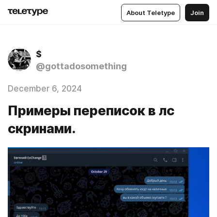
About Teletype
Join
$
@gottadosomething
December 6, 2024
Примеры переписок в лс
скринами.