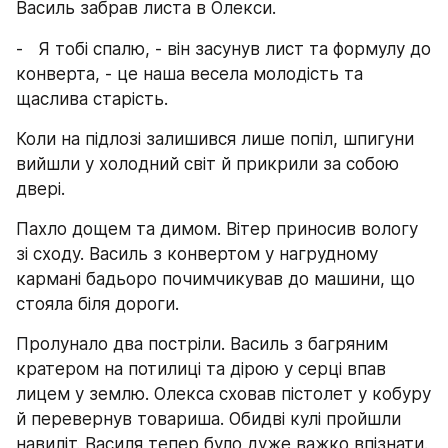
Василь забрав листа в Олекси.
-   Я тобі спалю, - він засунув лист та формулу до 
конверта, - це наша весела молодість та 
щаслива старість.
Коли на підлозі залишився лише попіл, шпигуни 
вийшли у холодний світ й прикрили за собою 
двері.
Пахло дощем та димом. Вітер приносив вологу 
зі сходу. Василь з конвертом у нагрудному 
кармані бадьоро почимчикував до машини, що 
стояла біля дороги.
Пролунало два постріли. Василь з багряним 
кратером на потилиці та дірою у серці впав 
лицем у землю. Олекса сховав пістолет у кобуру 
й перевернув товариша. Обидві кулі пройшли 
навиліт. Василя тепер було дуже важко впізнати.