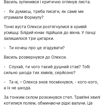
Василь зупинився і критично оглянув листа.
-   Як думаєш, треба писати, як саме ми 
отримали Формулу?
Тонкі вуста Олекси розтягнулися в кривій 
усмішці. Блідий юнак підійшов до вікна. У пачці 
залишилося три цигарки.
-   Ти хочеш про це згадувати?
Василь розвернувся до Олекси.
-   Слухай, ти чого такий душний став? Тобі 
сильно шкода тих хіміків, серйозно?
-   Та ні, – Олекса знов посміхнувся, - кого-кого, 
а їх не шкода.
За тонким склом розкинувся степ. Трав’яні хвилі 
котилися полем, обминаючи рідкі валуни. Це 