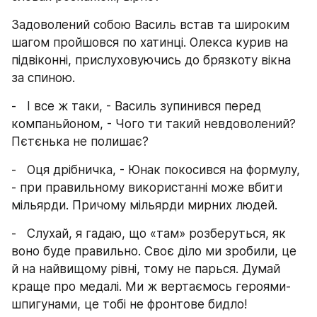
Задоволений собою Василь встав та широким 
шагом пройшовся по хатинці. Олекса курив на 
підвіконні, прислуховуючись до брязкоту вікна 
за спиною.
-   І все ж таки, - Василь зупинився перед 
компаньйоном, - Чого ти такий невдоволений? 
Пєтєнька не полишає?
-   Оця дрібничка, - Юнак покосився на формулу, 
- при правильному використанні може вбити 
мільярди. Причому мільярди мирних людей.
-   Слухай, я гадаю, що «там» розберуться, як 
воно буде правильно. Своє діло ми зробили, це 
й на найвищому рівні, тому не парься. Думай 
краще про медалі. Ми ж вертаємось героями-
шпигунами, це тобі не фронтове бидло!