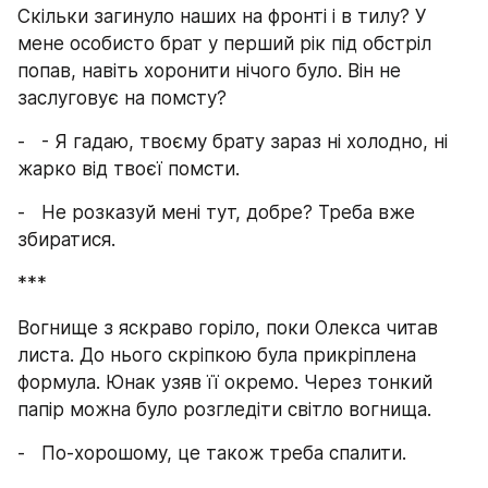
Скільки загинуло наших на фронті і в тилу? У 
мене особисто брат у перший рік під обстріл 
попав, навіть хоронити нічого було. Він не 
заслуговує на помсту?
-   - Я гадаю, твоєму брату зараз ні холодно, ні 
жарко від твоєї помсти.
-   Не розказуй мені тут, добре? Треба вже 
збиратися.
***
Вогнище з яскраво горіло, поки Олекса читав 
листа. До нього скріпкою була прикріплена 
формула. Юнак узяв її окремо. Через тонкий 
папір можна було розгледіти світло вогнища.
-   По-хорошому, це також треба спалити.