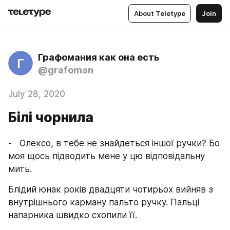
About Teletype
Join
Графомания как она есть
Г
@grafoman
July 28, 2020
Білі чорнила
-   Олексо, в тебе не знайдеться іншої ручки? Бо 
моя щось підводить мене у цю відповідальну 
мить.
Блідий юнак років двадцяти чотирьох вийняв з 
внутрішнього карману пальто ручку. Пальці 
напарника швидко схопили її.