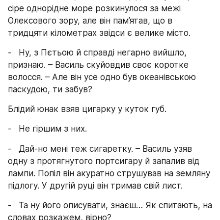
сіре однорідне море розкинулося за межі 
Олексового зору, але він пам’ятав, що в 
тридцяти кілометрах звідси є велике місто.
-   Ну, з Пєтьою й справді негарно вийшло, 
признаю. – Василь скуйовдив своє коротке 
волосся. – Але він усе одно був океанівською 
паскудою, ти забув?
Блідий юнак взяв цигарку у куток губ.
-   Не гіршим з них.
-   Дай-но мені теж сигаретку. – Василь узяв 
одну з протягнутого портсигару й запалив від 
лампи. Попіл він акуратно струшував на земляну 
підлогу. У другій руці він тримав свій лист.
-   Та ну його описувати, знаєш… Як спитають, на 
словах розкажем, вірно?