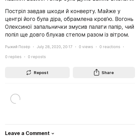
Постріл завдав шкоди й конверту. Майже у 
центрі його була діра, обрамлена кров’ю. Вогонь 
Олексиної запальнички змусив палати папір, чий 
попіл ще довго блукав степом разом із вітром.
Рыжий Позёр
July 28, 2020, 20:17
0
views
0
reactions
0
replies
0
reposts
Repost
Share
Leave a Comment