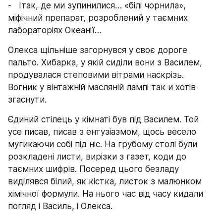
-   Ітак, де ми зупинилися… «білі чорнила», 
міфічний препарат, розроблений у таємних 
лабораторіях Океанії…
Олекса щільніше загорнувся у своє дороге 
пальто. Хибарка, у якій сиділи вони з Василем, 
продувалася степовими вітрами наскрізь. 
Вогник у вінтажній масляній лампі так и хотів 
згаснути.
Єдиний стілець у кімнаті був під Василем. Той 
усе писав, писав з ентузіазмом, щось весело 
мугикаючи собі під ніс. На грубому столі були 
розкладені листи, вирізки з газет, коди до 
таємних шифрів. Посеред цього безладу 
виділявся білий, як кістка, листок з малюнком 
хімічної формули. На нього час від часу кидали 
погляд і Василь, і Олекса.