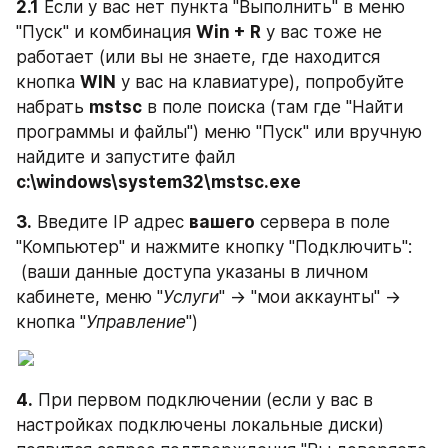
2.1
 Если у вас нет пункта "Выполнить" в меню 
"Пуск" и комбинация 
Win + R
 у вас тоже не 
работает (или вы не знаете, где находится 
кнопка 
WIN
 у вас на клавиатуре), попробуйте 
набрать 
mstsc
 в поле поиска (там где "Найти 
программы и файлы") меню "Пуск" или вручную 
найдите и запустите файл 
c:\windows\system32\mstsc.exe
3.
 Введите IP адрес 
вашего
 сервера в поле 
"Компьютер" и нажмите кнопку "Подключить":
 (ваши данные доступа указаны в личном 
кабинете, меню "
Услуги
" -> "мои аккаунты" -> 
кнопка "
Управление
")
4.
 При первом подключении (если у вас в 
настройках подключены локальные диски) 