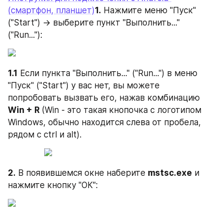
(смартфон, планшет)
1.
 Нажмите меню "Пуск" 
("Start") -> выберите пункт "Выполнить..." 
("Run..."):
1.1
 Если пункта "Выполнить..." ("Run...") в меню 
"Пуск" ("Start") у вас нет, вы можете 
попробовать вызвать его, нажав комбинацию 
Win + R 
(Win - это такая кнопочка с логотипом 
Windows, обычно находится слева от пробела, 
рядом с ctrl и alt).
2.
 В появившемся окне наберите 
mstsc.exe
 и 
нажмите кнопку "ОК":