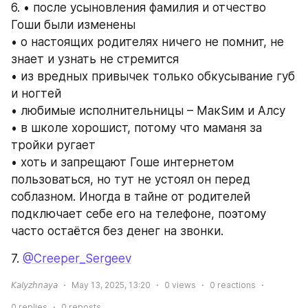
6. • после усыновления фамилия и отчество 
Гоши были изменены 
• о настоящих родителях ничего не помнит, не 
знает и узнать не стремится
• из вредных привычек только обкусывание губ 
и ногтей
• любимые исполнительницы – МакSим и Алсу 
• в школе хорошист, потому что маманя за 
тройки ругает 
• хоть и запрещают Гоше интернетом 
пользоваться, но тут не устоял он перед 
соблазном. Иногда в тайне от родителей 
подключает себе его на телефоне, поэтому 
часто остаётся без денег на звонки.
7. 
@Creeper_Sergeev
𝘒𝘢𝘭𝘺𝘻𝘩𝘯𝘢𝘺𝘢
May 13, 2025, 13:20
0
views
0
reactions
0
replies
0
reposts