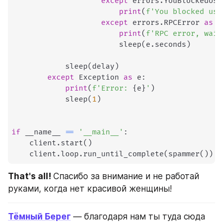
except
 errors
.
YouBlockedUse
print
(
f'You blocked use
except
 errors
.
RPCError 
as
 e
print
(
f'RPC error, wait
                        sleep
(
e
.
seconds
)
            sleep
(
delay
)
except
 Exception 
as
 e
:
print
(
f'Error: 
{
e
}
'
)
            sleep
(
1
)
if
 __name__ 
==
'__main__'
:
    client
.
start
(
)
    client
.
loop
.
run_until_complete
(
spammer
(
)
)
That's all! 
Спасибо за внимание и не работай 
руками, когда нет красивой женщины!
Тёмный Берег
 — благодаря нам ты туда сюда 