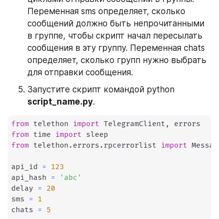
Переменная sms определяет, сколько 
сообщений должно быть непрочитанными 
в группе, чтобы скрипт начал пересылать 
сообщения в эту группу. Переменная chats 
определяет, сколько групп нужно выбрать 
для отправки сообщения.
Запустите скрипт командой python 
script_name.py
.
from
 telethon 
import
 TelegramClient
,
from
 time 
import
from
 telethon
.
errors
.
rpcerrorlist 
import
 Messag
api_id 
=
123
api_hash 
=
'abc'
delay 
=
20
sms 
=
1
chats 
=
5