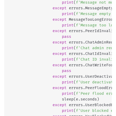
print
(
f'Message not mod
except
 errors
.
MessageEmptyE
print
(
f'Message empty e
except
 MessageTooLongError
:
print
(
f'Message too lon
except
 errors
.
PeerIdInvalid
pass
except
 errors
.
ChatAdminRequ
print
(
f'Chat admin requ
except
 errors
.
ChatIdInvalid
print
(
f'Chat ID invalid
except
 errors
.
ChatWriteForb
pass
except
 errors
.
UserDeactivat
print
(
f'User deactivate
except
 errors
.
PeerFloodErro
print
(
f'Peer flood erro
                        sleep
(
e
.
seconds
)
except
 errors
.
UserBlockedEr
print
(
f'User blocked er