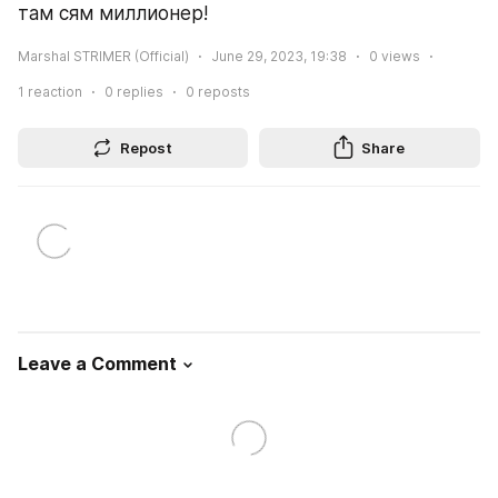
там сям миллионер!
Marshal STRIMER (Official)
June 29, 2023, 19:38
0
views
1
reaction
0
replies
0
reposts
Repost
Share
Leave a Comment