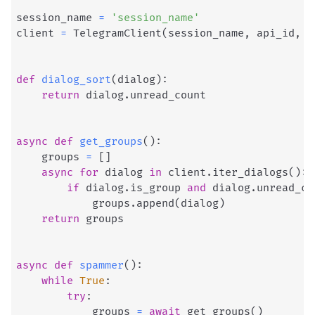
session_name 
=
'session_name'
client 
=
 TelegramClient
(
session_name
,
 api_id
,
 a
def
dialog_sort
(
dialog
)
:
return
 dialog
.
unread_count

async
def
get_groups
(
)
:
    groups 
=
[
]
async
for
 dialog 
in
 client
.
iter_dialogs
(
)
:
if
 dialog
.
is_group 
and
 dialog
.
unread_co
            groups
.
append
(
dialog
)
return
 groups

async
def
spammer
(
)
:
while
True
:
try
:
            groups 
=
await
 get_groups
(
)