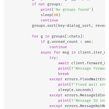
if
not
 groups
:
print
(
'No groups found'
)
                sleep
(
60
)
continue
            groups
.
sort
(
key
=
dialog_sort
,
 revers
for
 g 
in
 groups
[
:
chats
]
:
if
 g
.
unread_count 
<
 sms
:
continue
async
for
 msg 
in
 client
.
iter_me
try
:
await
 client
.
forward_me
print
(
f'Message forward
break
except
 errors
.
FloodWaitErro
print
(
f'Flood wait erro
                        sleep
(
e
.
seconds
)
except
 errors
.
MessageIdInva
print
(
f'Message ID inva
except
 errors
.
MessageNotMod