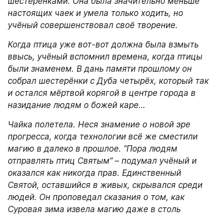
шестерёнками. Она была значительно меньше 
настоящих чаек и умела только ходить, но 
учёный совершенствовал своё творение.
Когда птица уже вот-вот должна была взмыть 
ввысь, учёный вспомнил времена, когда птицы 
были знаменем. В дань памяти прошлому он 
собрал шестерёнки с Дуба четырёх, который так 
и остался мёртвой корягой в центре города в 
назидание людям о божей каре…
Чайка полетела. Неся знамение о новой эре 
прогресса, когда технологии всё же сместили 
магию в далеко в прошлое. “Пора людям 
отправлять птиц Святым” – подумал учёный и 
оказался как никогда прав. Единственный 
Святой, оставшийся в живых, скрывался среди 
людей. Он проповедал сказания о том, как 
Суровая зима извела магию даже в столь 