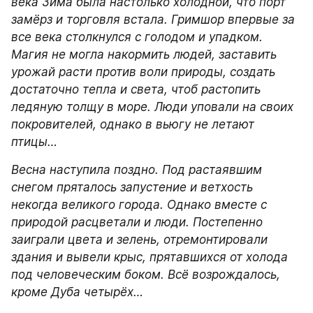
века Зима была настолько холодной, что порт 
замёрз и торговля встала. Гримшор впервые за 
все века столкнулся с голодом и упадком. 
Магия не могла накормить людей, заставить 
урожай расти против воли природы, создать 
достаточно тепла и света, чтоб растопить 
ледяную толщу в море. Люди уповали на своих 
покровителей, однако в вьюгу не летают 
птицы…
Весна наступила поздно. Под растаявшим 
снегом пряталось запустение и ветхость 
некогда великого города. Однако вместе с 
природой расцветали и люди. Постепенно 
заиграли цвета и зелень, отремонтировали 
здания и вывели крыс, прятавшихся от холода 
под человеческим боком. Всё возрождалось, 
кроме Дуба четырёх…