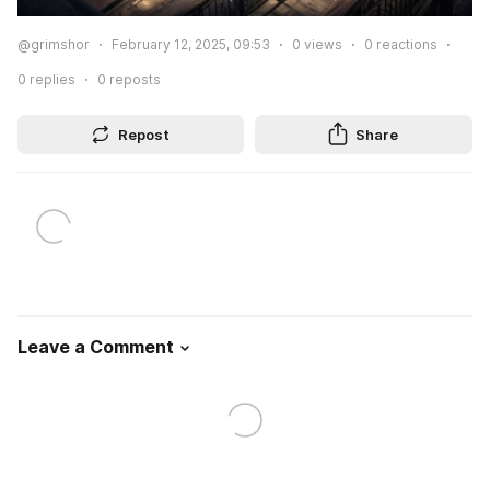
@grimshor
February 12, 2025, 09:53
0
views
0
reactions
0
replies
0
reposts
Repost
Share
Leave a Comment