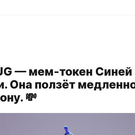
UG — мем-токен Синей
. Она ползёт медленно
ну. 💸