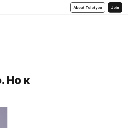
About Teletype
Join
. Но к