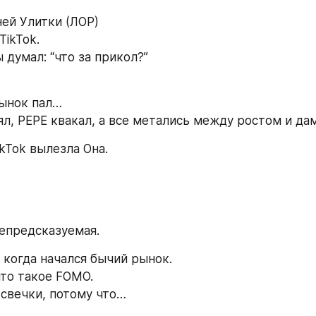
ней Улитки (ЛОР)
TikTok.
 думал: “что за прикол?”
рынок пал…
ял, PEPE квакал, а все метались между ростом и д
ikTok вылезла Она.
епредсказуемая.
, когда начался бычий рынок.
что такое FOMO.
 свечки, потому что…