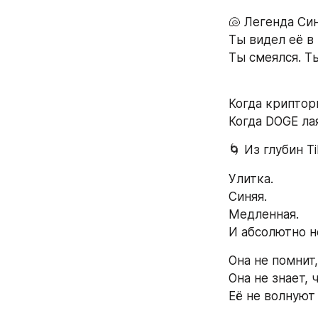
🐚 Легенда Си
Ты видел её в 
Ты смеялся. Ты
Когда крипто
Когда DOGE ла
🌀 Из глубин T
Улитка.
Синяя.
Медленная.
И абсолютно н
Она не помнит
Она не знает, 
Её не волнуют