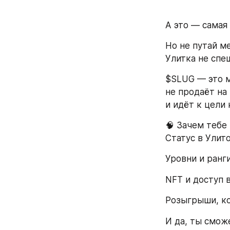
А это — самая
Но не путай м
Улитка не спе
$SLUG — это м
не продаёт на
и идёт к цели 
🧠 Зачем тебе
Статус в Улит
Уровни и ранги
NFT и доступ в
Розыгрыши, ко
И да, ты сможе