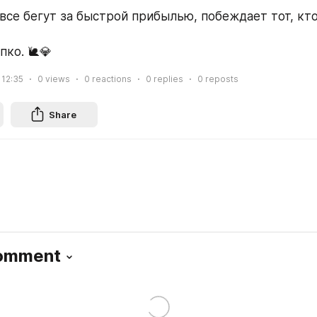
 все бегут за быстрой прибылью, побеждает тот, кто
пко. 🐌💎
 12:35
0
views
0
reactions
0
replies
0
reposts
Share
Comment