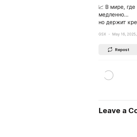
📈 В мире, где
медленно…
но держит кре
GSX
May 16, 2025,
Repost
Leave a 