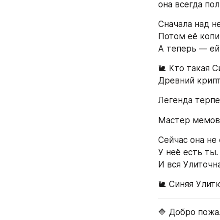
она всегда пол
Сначала над н
Потом её копи
А теперь — е
🐌 Кто такая С
Древний крипт
Легенда терпе
Мастер мемов:
Сейчас она не 
У неё есть ты.
И вся Улиточн
🐌 Синяя Улитк
🔷 Добро пожа