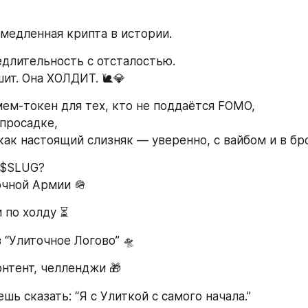
 медленная крипта в истории.
едлительность с отсталостью.
шит. Она ХОЛДИТ. 🐌💎
ем-токен для тех, кто не поддаётся FOMO,
 просадке,
как настоящий слизняк — уверенно, с вайбом и в бр
 $SLUG?
очной Армии 🪖
 по холду ⏳
 “Улиточное Логово” 🛸
нтент, челленджи 🎁
шь сказать: “Я с Улиткой с самого начала.”