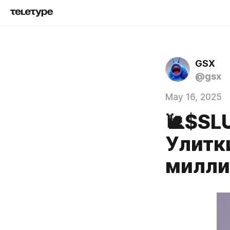
GSX
@gsx
May 16, 2025
🐌$SL
Улитки
миллио