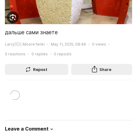
дальше сами знаете 
Larry🇷🇺 Moore fenki
May 11, 2025, 08:49
0
views
0
reactions
0
replies
0
reposts
Repost
Share
Leave a Comment