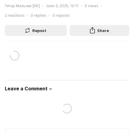
Гитар Мальчик [KK]
June 3, 2025, 10:11
0
views
2
reactions
0
replies
0
reposts
Repost
Share
Leave a Comment