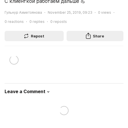
С клиенткой работаем дальше 💪
Гульнур Ахметзянова
November 25, 2019, 09:23
0
views
0
reactions
0
replies
0
reposts
Repost
Share
Leave a Comment