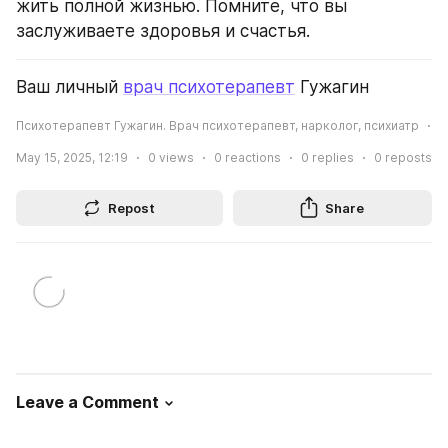
жить полной жизнью. Помните, что вы 
заслуживаете здоровья и счастья.
Ваш личный 
врач психотерапевт
 Гужагин
Психотерапевт Гужагин. Врач психотерапевт, нарколог, психиатр
May 15, 2025, 12:19
0
views
0
reactions
0
replies
0
reposts
Repost
Share
Leave a Comment