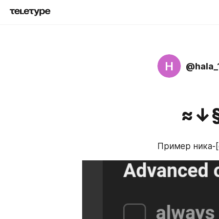
H
@hala_
≈↓§
Пример ника-[ɢᴏ