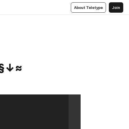
About Teletype
Join
O§↓≈