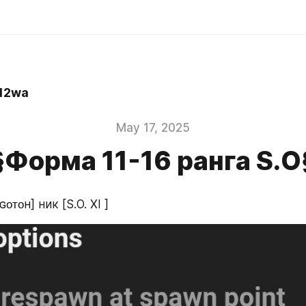
12wa
May 17, 2025
Форма 11-16 ранга S.
ᴛᴏʜ] ник [S.O. XI ]