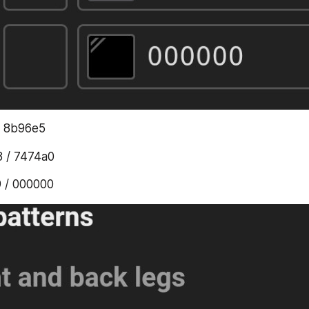
/ 8b96e5
8 / 7474a0
9 / 000000