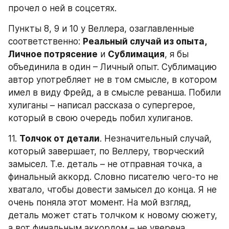
прочел о ней в соцсетях.
Пункты 8, 9 и 10 у Веллера, озаглавленные 
соответственно: 
Реальный случай из опыта, 
Личное потрясение
 и 
Сублимация
, я бы 
объединила в один – Личный опыт. Сублимацию 
автор употребляет не в том смысле, в котором 
имел в виду Фрейд, а в смысле реванша. Побили 
хулиганы – написал рассказа о супергерое, 
который в свою очередь побил хулиганов.
11. 
Толчок от детали
. Незначительный случай, 
который завершает, по Веллеру, творческий 
замысел. Т.е. деталь – не отправная точка, а 
финальный аккорд. Словно писателю чего-то не 
хватало, чтобы довести замысел до конца. Я не 
очень поняла этот момент. На мой взгляд, 
деталь может стать толчком к новому сюжету, 
а вот финальным аккордом – не уверена...