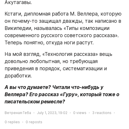
Акутагавы.
Кстати, дипломная работа М. Веллера, которую 
он почему-то защищал дважды, так написано в 
Википедии, называлась «Типы композиции 
современного русского советского рассказа». 
Теперь понятно, откуда ноги растут.
На мой взгляд, «Технология рассказа» вещь 
довольно любопытная, но требующая 
приведения в порядок, систематизации и 
доработки.
А вы что думаете? Читали что-нибудь у 
Веллера? Его рассказ «Гуру», который тоже о 
писательском ремесле?
Ветреная Геба
July 1, 2023, 19:02
0
views
3
reactions
0
replies
0
reposts