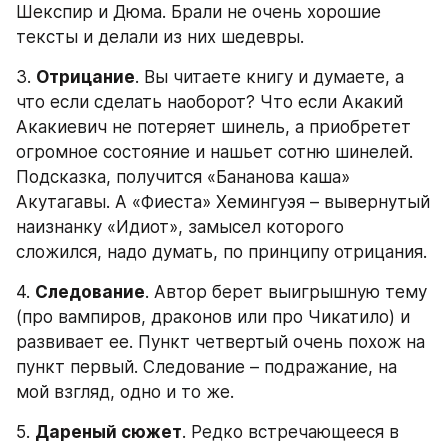
Шекспир и Дюма. Брали не очень хорошие 
тексты и делали из них шедевры.
3. 
Отрицание
. Вы читаете книгу и думаете, а 
что если сделать наоборот? Что если Акакий 
Акакиевич не потеряет шинель, а приобретет 
огромное состояние и нашьет сотню шинелей. 
Подсказка, получится «Бананова каша» 
Акутагавы. А «Фиеста» Хемингуэя – вывернутый 
наизнанку «Идиот», замысел которого 
сложился, надо думать, по принципу отрицания.
4. 
Следование
. Автор берет выигрышную тему 
(про вампиров, драконов или про Чикатило) и 
развивает ее. Пункт четвертый очень похож на 
пункт первый. Следование – подражание, на 
мой взгляд, одно и то же.
5. 
Дареный сюжет
. Редко встречающееся в 