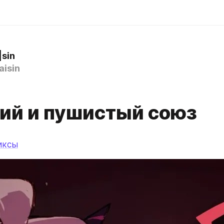
|sin
isin
ий и пушистый союз
иксы