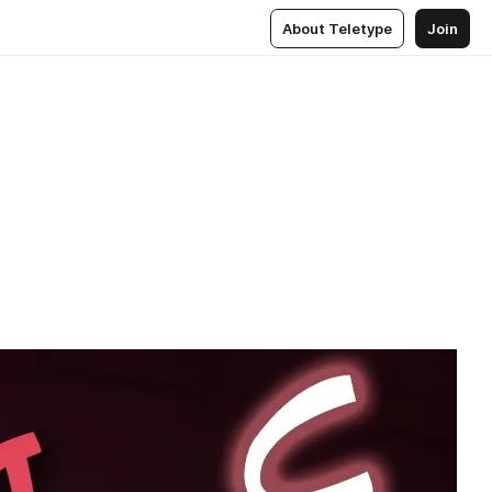
About Teletype
Join