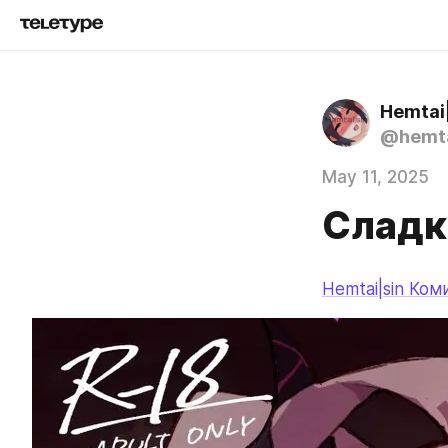
Hemtai
@hemta
May 11, 2025
Сладк
Hemtai|sin Ком